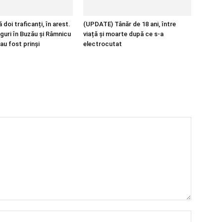
 doi traficanți, în arest.
(UPDATE) Tânăr de 18 ani, între
guri în Buzău și Râmnicu
viață și moarte după ce s-a
au fost prinși
electrocutat