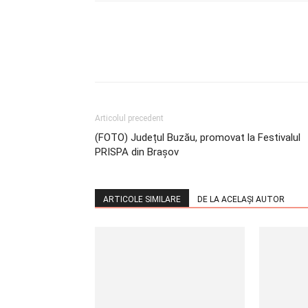
Articolul precedent
(FOTO) Județul Buzău, promovat la Festivalul
PRISPA din Brașov
ARTICOLE SIMILARE
DE LA ACELAȘI AUTOR