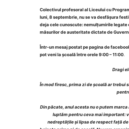
Colectivul profesoral al Liceului cu Progra
luni, 8 septembrie, nu se va desfășura festi
deja cele cunoscute: nemulțumirile legate d
măsurilor de austeritate dictate de Guvern
Într-un mesaj postat pe pagina de facebook a
pot veni la școală între orele 9:00 – 11:00
.
Dragi el
În mod firesc, prima zi de școală ar trebui s
pentr
Din păcate, anul acesta nu o putem marca 
luptăm pentru ceva mai important: vii
nedreptățile și lipsa de respect față de