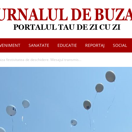
VENIMENT
SANATATE
EDUCATIE
REPORTAJ
SOCIAL
Jurnalul
iza festivitatea de deschidere. Mesajul transmis...
de
Buzau