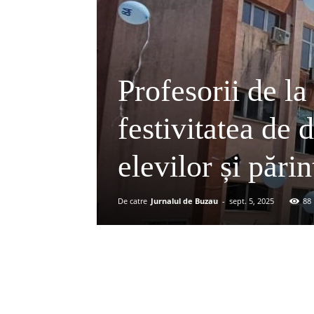
Profesorii de l
festivitatea de
elevilor și părin
De catre
Jurnalul de Buzau
-
sept. 5, 2025
88
Acțiune