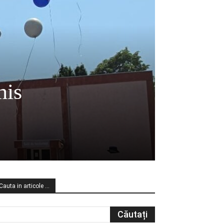
mis
Cauta in articole …