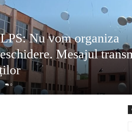
a LPS: Nu vom organiza
 deschidere. Mesajul trans
ților
0