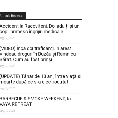
Articole Recente:
Accident la Racovițeni. Doi adulți și un
copil primesc îngrijiri medicale
aug. 7, 2026
(VIDEO) Încă doi traficanți, în arest.
Vindeau droguri în Buzău și Râmnicu
Sărat. Cum au fost prinși
aug. 7, 2026
(UPDATE) Tânăr de 18 ani, între viață și
moarte după ce s-a electrocutat
aug. 7, 2026
BARBECUE & SMOKE WEEKEND, la
VAYA RETREAT
aug. 7, 2026