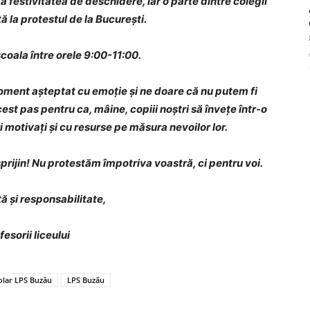
 festivitatea de deschidere, iar o parte dintre colegii
tă la protestul de la București.
 școala între orele 9:00-11:00.
moment așteptat cu emoție și ne doare că nu putem fi
st pas pentru ca, mâine, copiii noștri să învețe într-o
 motivați și cu resurse pe măsura nevoilor lor.
rijin! Nu protestăm împotriva voastră, ci pentru voi.
ă și responsabilitate,
fesorii liceului
colar LPS Buzău
LPS Buzău