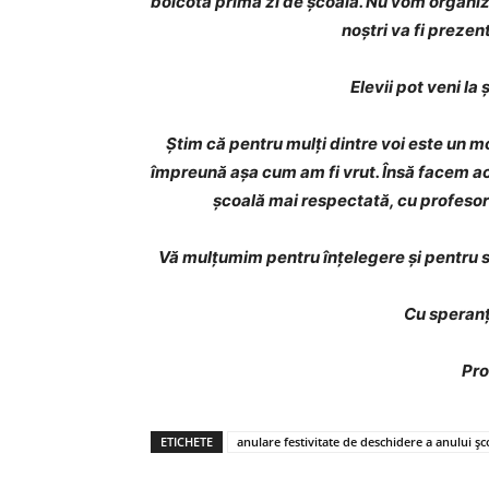
boicota prima zi de școală. Nu vom organiza
noștri va fi prezen
Elevii pot veni la
Știm că pentru mulți dintre voi este un 
împreună așa cum am fi vrut. Însă facem ace
școală mai respectată, cu profesori
Vă mulțumim pentru înțelegere și pentru sp
Cu speranț
Pro
ETICHETE
anulare festivitate de deschidere a anului ș