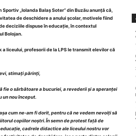
m Sportiv „Iolanda Balaș Soter” din Buzău anunță că,
vitatea de deschidere a anului școlar, motivele fiind
e deciziile dispuse în educație, în contextul
ul Bolojan.
 liceului, profesorii de la LPS le transmit elevilor că
evi, stimați părinți,
ă fie o sărbătoare a bucuriei, a revederii și a speranței
u un nou început.
așa cum ne-am fi dorit, pentru că ne vedem nevoiți să
torul copiilor noștri. În semn de protest față de
 educație, cadrele didactice ale liceului nostru vor