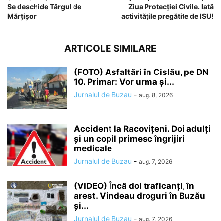
Se deschide Târgul de
Ziua Protecției Civile. Iată
Mărțișor
activitățile pregătite de ISU!
ARTICOLE SIMILARE
(FOTO) Asfaltări în Cislău, pe DN
10. Primar: Vor urma și...
Jurnalul de Buzau
-
aug. 8, 2026
Accident la Racovițeni. Doi adulți
și un copil primesc îngrijiri
medicale
Jurnalul de Buzau
-
aug. 7, 2026
(VIDEO) Încă doi traficanți, în
arest. Vindeau droguri în Buzău
și...
Jurnalul de Buzau
-
aug. 7, 2026