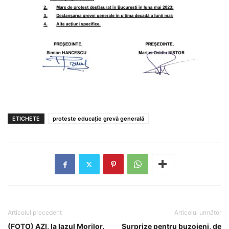
ETICHETE
proteste educație grevă generală
Articolul precedent
Articolul următor
(FOTO) AZI, la Iazul Morilor.
Surprize pentru buzoieni, de