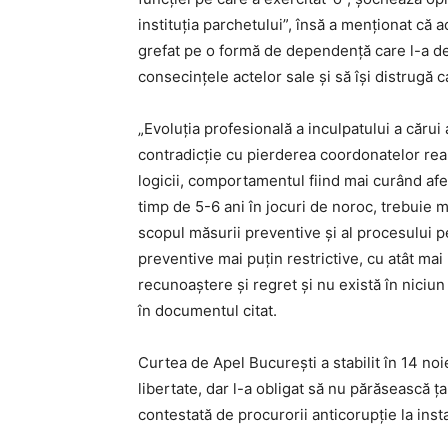
instituţia parchetului”, însă a menţionat că 
grefat pe o formă de dependenţă care l-a de
consecinţele actelor sale şi să îşi distrugă c
„Evoluţia profesională a inculpatului a cărui 
contradicţie cu pierderea coordonatelor rea
logicii, comportamentul fiind mai curând afe
timp de 5-6 ani în jocuri de noroc, trebuie 
scopul măsurii preventive şi al procesului pe
preventive mai puţin restrictive, cu atât mai
recunoaştere şi regret şi nu există în niciun 
în documentul citat.
Curtea de Apel Bucureşti a stabilit în 14 no
libertate, dar l-a obligat să nu părăsească ţ
contestată de procurorii anticorupţie la ins