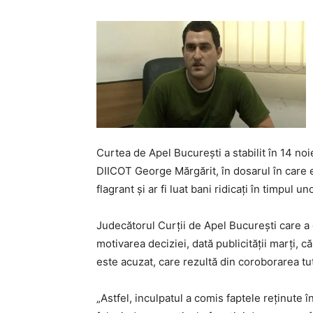
Curtea de Apel Bucureşti a stabilit în 14 n
DIICOT George Mărgărit, în dosarul în care es
flagrant şi ar fi luat bani ridicaţi în timpul un
Judecătorul Curţii de Apel Bucureşti care a d
motivarea deciziei, dată publicităţii marţi, c
este acuzat, care rezultă din coroborarea tu
„Astfel, inculpatul a comis faptele reţinute î