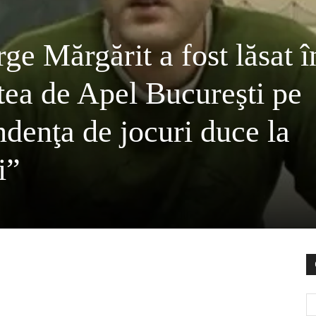
ge Mărgărit a fost lăsat î
rtea de Apel Bucureşti pe
denţa de jocuri duce la
i”