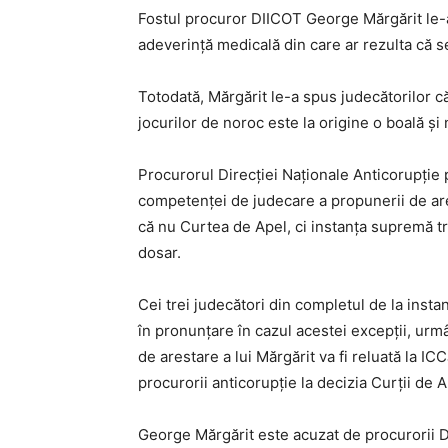
Fostul procuror DIICOT George Mărgărit le-a
adeverinţă medicală din care ar rezulta că s
Totodată, Mărgărit le-a spus judecătorilor că
jocurilor de noroc este la origine o boală şi 
Procurorul Direcţiei Naţionale Anticorupţie 
competenţei de judecare a propunerii de ares
că nu Curtea de Apel, ci instanţa supremă tr
dosar.
Cei trei judecători din completul de la ins
în pronunţare în cazul acestei excepţii, urm
de arestare a lui Mărgărit va fi reluată la I
procurorii anticorupţie la decizia Curţii de 
George Mărgărit este acuzat de procurorii D