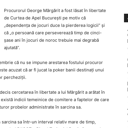
Procurorul George Mărgărit a fost lăsat în libertate
de Curtea de Apel Bucureşti pe motiv că
„dependenţa de jocuri duce la pierderea logicii” şi
că „o persoană care perseverează timp de cinci-
şase ani în jocuri de noroc trebuie mai degrabă
ajutată”.
oiembrie că nu se impune arestarea fostului procuror
te acuzat că ar fi jucat la poker banii destinaţi unui
or percheziţii.
ecis cercetarea în libertate a lui Mărgărit a arătat în
ă există indicii temeinice de comitere a faptelor de care
turor probelor administrate în sarcina sa.
n sarcina sa într-un interval relativ mare de timp,