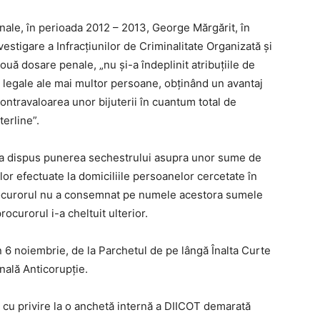
enale, în perioada 2012 – 2013, George Mărgărit, în
vestigare a Infracţiunilor de Criminalitate Organizată şi
uă dosare penale, „nu şi-a îndeplinit atribuţiile de
r legale ale mai multor persoane, obţinând un avantaj
ntravaloarea unor bijuterii în cuantum total de
terline”.
u a dispus punerea sechestrului asupra unor sume de
iilor efectuate la domiciliile persoanelor cercetate în
ocurorul nu a consemnat pe numele acestora sumele
rocurorul i-a cheltuit ulterior.
în 6 noiembrie, de la Parchetul de pe lângă Înalta Curte
onală Anticorupţie.
i cu privire la o anchetă internă a DIICOT demarată