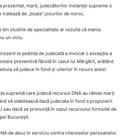
 prezentat, marţi, judecătorilor instanţei supreme o
e tratează de „boala” jocurilor de noroc.
 din studiile de specialitate ar rezulta că mania
nu un viciu.
prezent la şedinţa de judecată a invocat o excepţie a
tare preventivă făcută în cazul lui Mărgărit, arătând
ebuie să judece în fond şi ulterior în recurs acest
tanţa supremă care judecă recursul DNA au rămas marţi
ând să stabilească dacă judecata în fond a propunerii
CCJ sau dacă se pronunţă în cazul recursului formulat de
Apel Bucureşti.
NA de abuz în serviciu contra intereselor persoanelor.