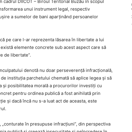
în cadrul DIICOT – Biroul Teritorial Buzău în scopul
ansformarea unui instrument legal, respectiv
nsuşire a sumelor de bani aparţinând persoanelor
că pe care l-ar reprezenta lăsarea în libertate a lui
u există elemente concrete sub acest aspect care să
e de libertate”.
 inculpatului denotă nu doar perseverenţă infracţională,
ă de instituţia parchetului chemată să aplice legea şi să
 şi posibilitatea morală a procurorilor investiţi cu
ncret pentru ordinea publică a fost anihilată prin
ţie şi dacă încă nu s-a luat act de aceasta, este
rul.
t, „conturate în presupuse infracţiuni”, din perspectiva
nia publică şi creează insecuritate şi neîncredere în