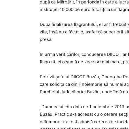
după ce Mărgărit, în perioada în care a lucra
instituţiei 10.000 de euro folosiţi la un flag
După finalizarea flagrantului, el ar fi trebuit
zile, însă nu a făcut-o, astfel că superiorii să
presă.
În urma verificărilor, conducerea DIICOT ar 
flagrant, ci o sumă de zece ori mai mare, pro
Potrivit şefului DIICOT Buzău, Gheorghe Pet
care solicita ca din 1 noiembrie să nu mai act
Parchetul Judecătoriei Buzău, unde însă nu s
„Dumnealui, din data de 1 noiembrie 2013 ac
Buzău. Practic s-a adresat cu o cerere secţi
octombrie, i-a fost admisă cererea de încetare