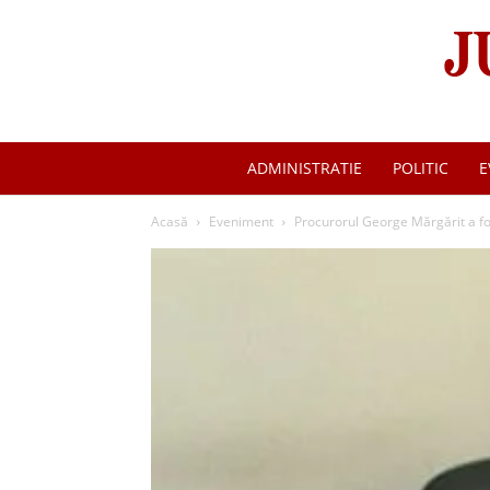
ADMINISTRATIE
POLITIC
E
Acasă
Eveniment
Procurorul George Mărgărit a fost