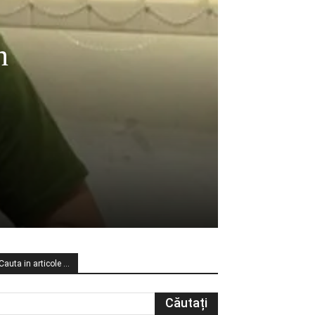
n
Cauta in articole …