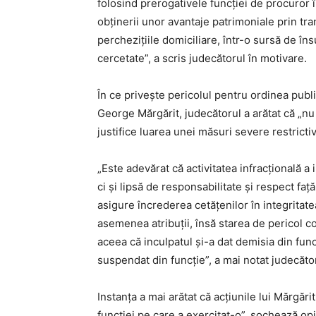
folosind prerogativele funcţiei de procuror 
obţinerii unor avantaje patrimoniale prin tr
percheziţiile domiciliare, într-o sursă de î
cercetate”, a scris judecătorul în motivare.
În ce priveşte pericolul pentru ordinea publi
George Mărgărit, judecătorul a arătat că „n
justifice luarea unei măsuri severe restrictiv
„Este adevărat că activitatea infracţională a
ci şi lipsă de responsabilitate şi respect faţ
asigure încrederea cetăţenilor în integritatea
asemenea atribuţii, însă starea de pericol co
aceea că inculpatul şi-a dat demisia din func
suspendat din funcţie”, a mai notat judecăto
Instanţa a mai arătat că acţiunile lui Mărgări
funcţiei pe care a exercitat-o”, şochează opi