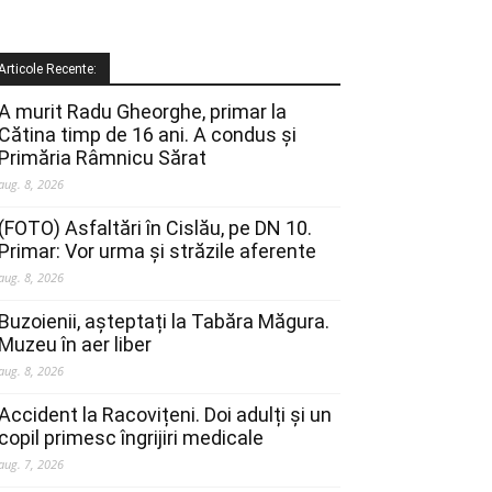
Articole Recente:
A murit Radu Gheorghe, primar la
Cătina timp de 16 ani. A condus și
Primăria Râmnicu Sărat
aug. 8, 2026
(FOTO) Asfaltări în Cislău, pe DN 10.
Primar: Vor urma și străzile aferente
aug. 8, 2026
Buzoienii, așteptați la Tabăra Măgura.
Muzeu în aer liber
aug. 8, 2026
Accident la Racovițeni. Doi adulți și un
copil primesc îngrijiri medicale
aug. 7, 2026