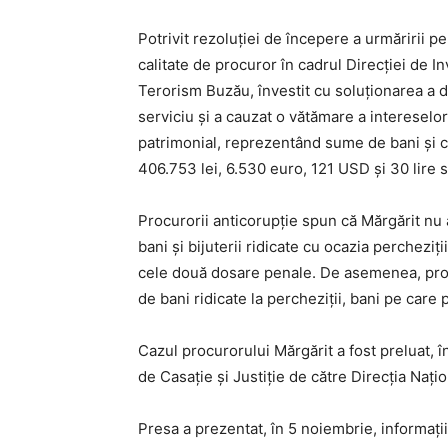
Potrivit rezoluţiei de începere a urmăririi p
calitate de procuror în cadrul Direcţiei de In
Terorism Buzău, învestit cu soluţionarea a do
serviciu şi a cauzat o vătămare a intereselo
patrimonial, reprezentând sume de bani şi co
406.753 lei, 6.530 euro, 121 USD şi 30 lire s
Procurorii anticorupţie spun că Mărgărit n
bani şi bijuterii ridicate cu ocazia percheziţ
cele două dosare penale. De asemenea, pr
de bani ridicate la percheziţii, bani pe care p
Cazul procurorului Mărgărit a fost preluat, 
de Casaţie şi Justiţie de către Direcţia Naţi
Presa a prezentat, în 5 noiembrie, informaţi