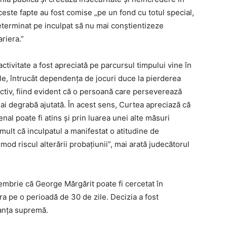
aceste fapte au fost comise „pe un fond cu totul special,
terminat pe inculpat să nu mai conştientizeze
ariera.”
activitate a fost apreciată pe parcursul timpului vine în
le, întrucât dependenţa de jocuri duce la pierderea
ctiv, fiind evident că o persoană care perseverează
mai degrabă ajutată. În acest sens, Curtea apreciază că
nal poate fi atins şi prin luarea unei alte măsuri
 mult că inculpatul a manifestat o atitudine de
mod riscul alterării probaţiunii”, mai arată judecătorul
iembrie că George Mărgărit poate fi cercetat în
ara pe o perioadă de 30 de zile. Decizia a fost
tanţa supremă.