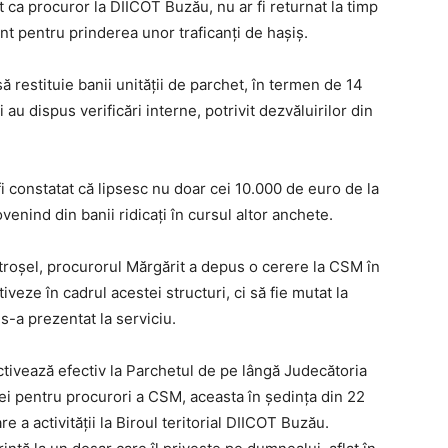
t ca procuror la DIICOT Buzău, nu ar fi returnat la timp
rant pentru prinderea unor traficanţi de haşiş.
 să restituie banii unităţii de parchet, în termen de 14
i au dispus verificări interne, potrivit dezvăluirilor din
fi constatat că lipsesc nu doar cei 10.000 de euro de la
venind din banii ridicaţi în cursul altor anchete.
roşel, procurorul Mărgărit a depus o cerere la CSM în
iveze în cadrul acestei structuri, ci să fie mutat la
-a prezentat la serviciu.
tivează efectiv la Parchetul de pe lângă Judecătoria
ei pentru procurori a CSM, aceasta în şedinţa din 22
 a activităţii la Biroul teritorial DIICOT Buzău.