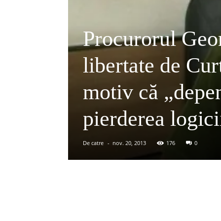
Procurorul Geor
libertate de Cu
motiv că „depen
pierderea logici
De catre
-
nov. 20, 2013
176
0
Acțiune