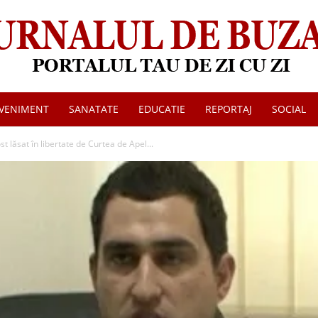
VENIMENT
SANATATE
EDUCATIE
REPORTAJ
SOCIAL
Jurnalul
 lăsat în libertate de Curtea de Apel...
de
Buzau