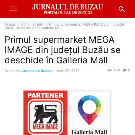
Acasă
Administrativ
Primul supermarket MEGA IMAGE din județul
Buzău se deschide în Galleria Mall
Primul supermarket MEGA
IMAGE din județul Buzău se
deschide în Galleria Mall
469
0
De catre
Jurnalul de Buzau
-
mart. 29, 2017