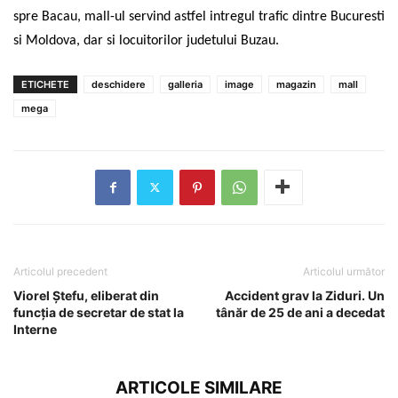
spre Bacau, mall-ul servind astfel intregul trafic dintre Bucuresti
si Moldova, dar si locuitorilor judetului Buzau.
ETICHETE
deschidere
galleria
image
magazin
mall
mega
Articolul precedent
Articolul următor
Viorel Ștefu, eliberat din
Accident grav la Ziduri. Un
funcția de secretar de stat la
tânăr de 25 de ani a decedat
Interne
ARTICOLE SIMILARE