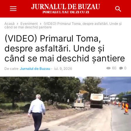
Acasă
Eveniment
(VIDEO) Primarul Toma, despre asfaltări. Unde și
când se mai deschid șantiere
(VIDEO) Primarul Toma,
despre asfaltări. Unde și
când se mai deschid șantiere
60
0
De catre
Jurnalul de Buzau
-
iul. 9, 2026