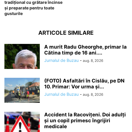
tradițional cu grătare încinse
și preparate pentru toate
gusturile
ARTICOLE SIMILARE
A murit Radu Gheorghe, primar la
Cătina timp de 16 ani....
Jurnalul de Buzau
-
aug. 8, 2026
(FOTO) Asfaltări în Cislău, pe DN
10. Primar: Vor urma și...
Jurnalul de Buzau
-
aug. 8, 2026
Accident la Racovițeni. Doi adulți
și un copil primesc îngrijiri
medicale