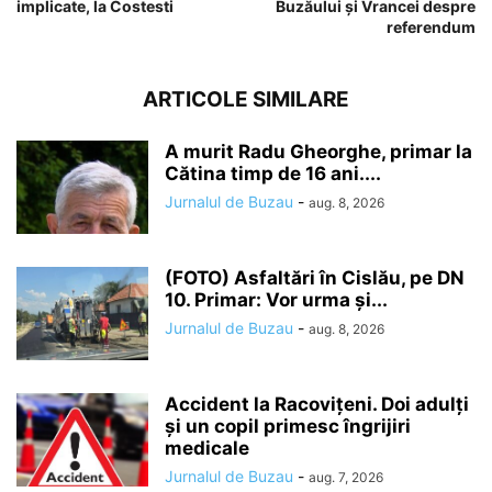
implicate, la Costesti
Buzăului şi Vrancei despre
referendum
ARTICOLE SIMILARE
A murit Radu Gheorghe, primar la
Cătina timp de 16 ani....
Jurnalul de Buzau
-
aug. 8, 2026
(FOTO) Asfaltări în Cislău, pe DN
10. Primar: Vor urma și...
Jurnalul de Buzau
-
aug. 8, 2026
Accident la Racovițeni. Doi adulți
și un copil primesc îngrijiri
medicale
Jurnalul de Buzau
-
aug. 7, 2026