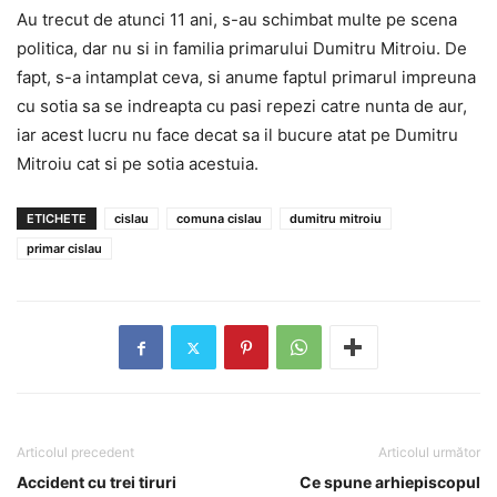
Au trecut de atunci 11 ani, s-au schimbat multe pe scena
politica, dar nu si in familia primarului Dumitru Mitroiu. De
fapt, s-a intamplat ceva, si anume faptul primarul impreuna
cu sotia sa se indreapta cu pasi repezi catre nunta de aur,
iar acest lucru nu face decat sa il bucure atat pe Dumitru
Mitroiu cat si pe sotia acestuia.
ETICHETE
cislau
comuna cislau
dumitru mitroiu
primar cislau
Articolul precedent
Articolul următor
Accident cu trei tiruri
Ce spune arhiepiscopul