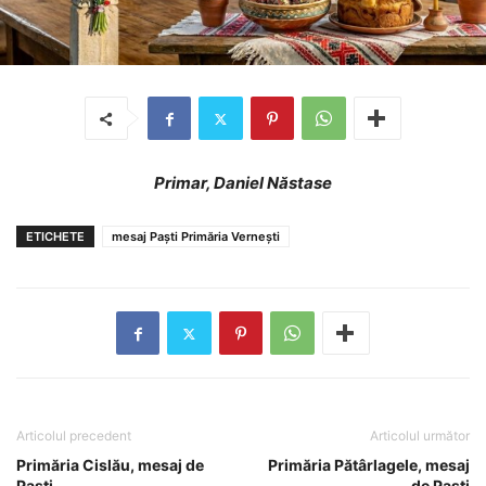
Primar, Daniel Năstase
ETICHETE
mesaj Paști Primăria Vernești
Articolul precedent
Articolul următor
Primăria Cislău, mesaj de
Primăria Pătârlagele, mesaj
Paști
de Paști