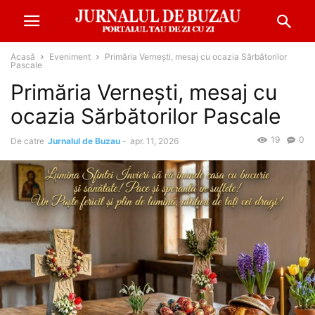
Acasă
Eveniment
Primăria Vernești, mesaj cu ocazia Sărbătorilor
Pascale
Primăria Vernești, mesaj cu
ocazia Sărbătorilor Pascale
19
0
De catre
Jurnalul de Buzau
-
apr. 11, 2026