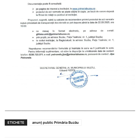
ETICHETE
anunț public Primăria Buzău