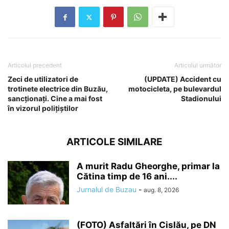
Articolul precedent
Articolul următor
Zeci de utilizatori de
(UPDATE) Accident cu
trotinete electrice din Buzău,
motocicleta, pe bulevardul
sancționați. Cine a mai fost
Stadionului
în vizorul polițiștilor
ARTICOLE SIMILARE
A murit Radu Gheorghe, primar la
Cătina timp de 16 ani....
Jurnalul de Buzau
-
aug. 8, 2026
(FOTO) Asfaltări în Cislău, pe DN