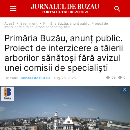
Acasă
Eveniment
Primăria Buzău, anunț public. Proiect de
interzicere a tăierii arborilor sănătoși fără...
Primăria Buzău, anunț public.
Proiect de interzicere a tăierii
arborilor sănătoși fără avizul
unei comisii de specialiști
69
0
De catre
Jurnalul de Buzau
-
aug. 26, 2025