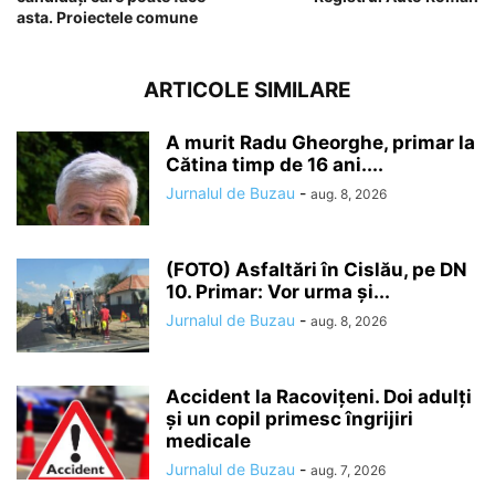
asta. Proiectele comune
ARTICOLE SIMILARE
A murit Radu Gheorghe, primar la
Cătina timp de 16 ani....
Jurnalul de Buzau
-
aug. 8, 2026
(FOTO) Asfaltări în Cislău, pe DN
10. Primar: Vor urma și...
Jurnalul de Buzau
-
aug. 8, 2026
Accident la Racovițeni. Doi adulți
și un copil primesc îngrijiri
medicale
Jurnalul de Buzau
-
aug. 7, 2026