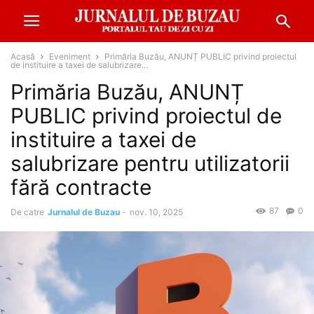
Acasă
Eveniment
Primăria Buzău, ANUNȚ PUBLIC privind proiectul
de instituire a taxei de salubrizare...
Primăria Buzău, ANUNȚ
PUBLIC privind proiectul de
instituire a taxei de
salubrizare pentru utilizatorii
fără contracte
87
0
De catre
Jurnalul de Buzau
-
nov. 10, 2025