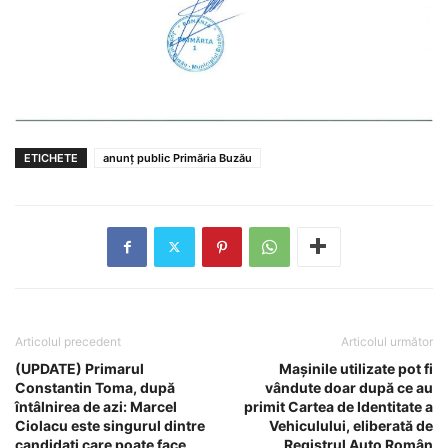
ETICHETE
anunț public Primăria Buzău
Articolul precedent
Articolul următor
(UPDATE) Primarul
Mașinile utilizate pot fi
Constantin Toma, după
vândute doar după ce au
întâlnirea de azi: Marcel
primit Cartea de Identitate a
Ciolacu este singurul dintre
Vehiculului, eliberată de
candidați care poate face
Registrul Auto Român