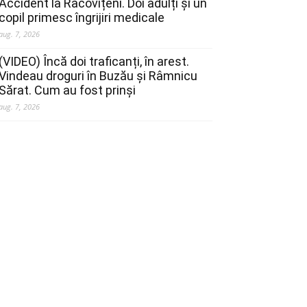
Accident la Racovițeni. Doi adulți și un
copil primesc îngrijiri medicale
aug. 7, 2026
(VIDEO) Încă doi traficanți, în arest.
Vindeau droguri în Buzău și Râmnicu
Sărat. Cum au fost prinși
aug. 7, 2026