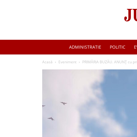
ADMINISTRATIE
POLITIC
E
Acasă
Eveniment
PRIMĂRIA BUZĂU. ANUNȚ cu privir