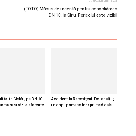
Articolul următor
(FOTO) Măsuri de urgență pentru consolidarea
DN 10, la Siriu. Pericolul este vizibil
tări în Cislău, pe DN 10.
Accident la Racovițeni. Doi adulți și
urma și străzile aferente
un copil primesc îngrijiri medicale