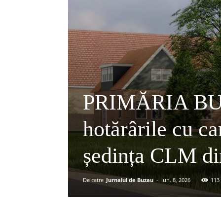
PRIMĂRIA BUZ
hotărârile cu c
ședința CLM di
De catre
Jurnalul de Buzau
-
iun. 8, 2026
113