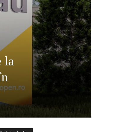
 la
în