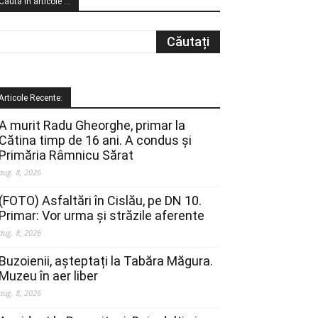
Cauta in articole …
Articole Recente:
A murit Radu Gheorghe, primar la
Cătina timp de 16 ani. A condus și
Primăria Râmnicu Sărat
aug. 8, 2026
(FOTO) Asfaltări în Cislău, pe DN 10.
Primar: Vor urma și străzile aferente
aug. 8, 2026
Buzoienii, așteptați la Tabăra Măgura.
Muzeu în aer liber
aug. 8, 2026