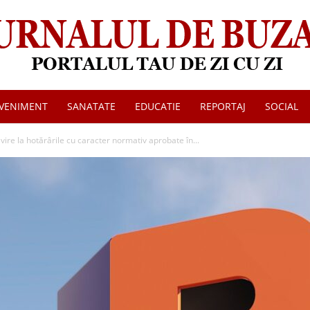
VENIMENT
SANATATE
EDUCATIE
REPORTAJ
SOCIAL
Jurnalul
e la hotărârile cu caracter normativ aprobate în...
de
Buzau