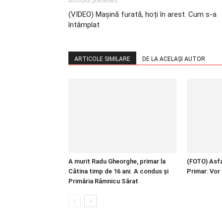
Articolul precedent
(VIDEO) Mașină furată, hoți în arest. Cum s-a
întâmplat
ARTICOLE SIMILARE
DE LA ACELAȘI AUTOR
A murit Radu Gheorghe, primar la
(FOTO) Asfal
Cătina timp de 16 ani. A condus și
Primar: Vor 
Primăria Râmnicu Sărat