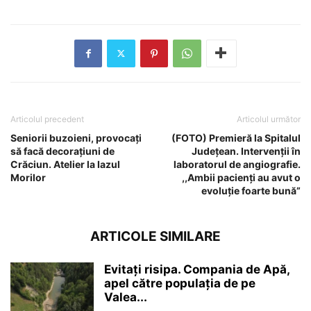
Articolul precedent
Articolul următor
Seniorii buzoieni, provocați
(FOTO) Premieră la Spitalul
să facă decorațiuni de
Județean. Intervenții în
Crăciun. Atelier la Iazul
laboratorul de angiografie.
Morilor
,,Ambii pacienți au avut o
evoluție foarte bună”
ARTICOLE SIMILARE
Evitați risipa. Compania de Apă,
apel către populația de pe
Valea...