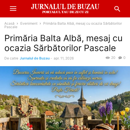
Acasă
Eveniment
Primăria Balta Albă, mesaj cu ocazia Sărbătorilor
Pascale
Primăria Balta Albă, mesaj cu
ocazia Sărbătorilor Pascale
20
0
De catre
Jurnalul de Buzau
-
apr. 11, 2026