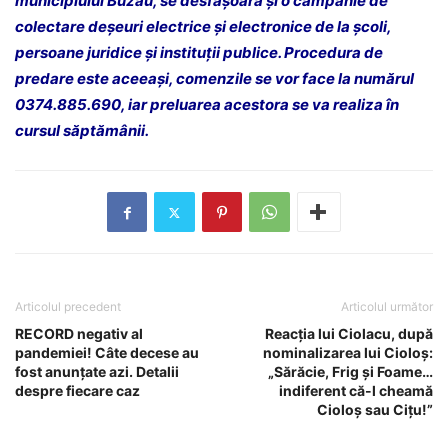
municipiului Buzău, se desfășoară și o campanie de
colectare deșeuri electrice și electronice de la școli,
persoane juridice și instituții publice. Procedura de
predare este aceeași, comenzile se vor face la numărul
0374.885.690, iar preluarea acestora se va realiza în
cursul săptămânii.
Articolul precedent
Articolul următor
RECORD negativ al
Reacția lui Ciolacu, după
pandemiei! Câte decese au
nominalizarea lui Cioloș:
fost anunțate azi. Detalii
„Sărăcie, Frig și Foame…
despre fiecare caz
indiferent că-l cheamă
Cioloș sau Cițu!”