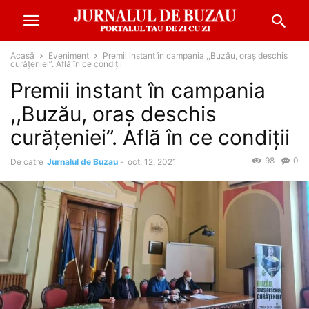
Acasă
Eveniment
Premii instant în campania ,,Buzău, oraș deschis
curățeniei”. Află în ce condiții
Premii instant în campania
,,Buzău, oraș deschis
curățeniei”. Află în ce condiții
98
0
De catre
Jurnalul de Buzau
-
oct. 12, 2021