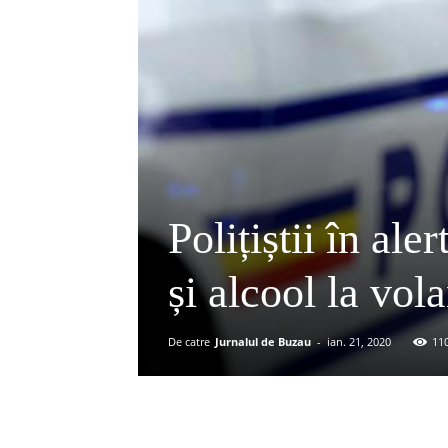
Polițiștii în ale
și alcool la vol
De catre
Jurnalul de Buzau
-
ian. 21, 2020
11