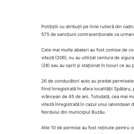
Acțiune
Poliţiştii cu atribuţii pe linie rutieră din c
575 de sancţiuni contravenţionale ca urmare 
Cele mai multe abateri au fost comise de co
viteză (306), nu au utilizat centura de sigu
(28) sau au oprit şi staţionat în locuri ce au 
26 de conducători auto au predat permisele 
fiind înregistrată în afara localităţii Spătar
vrâncean de 45 de ani. Totodată, cea mai mar
viteză înregistrată în cazul unui ialomițea
Nordului din municipiul Buzău.
Alte 10 de permise au fost reținute pentru c