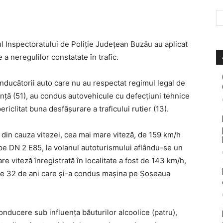
adrul Inspectoratului de Poliţie Judeţean Buzău au aplicat
a neregulilor constatate în trafic.
nducătorii auto care nu au respectat regimul legal de
ranţă (51), au condus autovehicule cu defecţiuni tehnice
periclitat buna desfăşurare a traficului rutier (13).
din cauza vitezei, cea mai mare viteză, de 159 km/h
u, pe DN 2 E85, la volanul autoturismului aflându-se un
e viteză înregistrată în localitate a fost de 143 km/h,
n de 32 de ani care și-a condus mașina pe Șoseaua
onducere sub influența băuturilor alcoolice (patru),