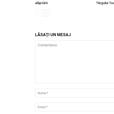
alăptării
Târgului T
LĂSAȚI UN MESAJ