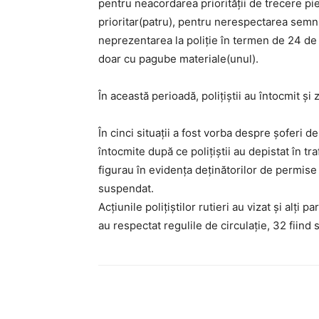
pentru neacordarea priorității de trecere pi
prioritar(patru), pentru nerespectarea semnif
neprezentarea la poliție în termen de 24 de 
doar cu pagube materiale(unul).
În această perioadă, poliţiştii au întocmit ș
În cinci situații a fost vorba despre șoferi de
întocmite după ce polițiștii au depistat în 
figurau în evidența deținătorilor de permi
suspendat.
Acţiunile poliţiştilor rutieri au vizat şi alţi par
au respectat regulile de circulaţie, 32 fiind 