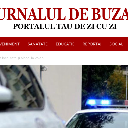
VENIMENT
SANATATE
EDUCATIE
REPORTAJ
SOCIAL
Jurnalul
în localitate și alcool la volan
de
Buzau