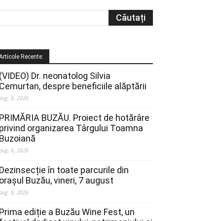
Articole Recente:
(VIDEO) Dr. neonatolog Silvia
Cemurtan, despre beneficiile alăptării
aug. 6, 2026
PRIMĂRIA BUZĂU. Proiect de hotărâre
privind organizarea Târgului Toamna
Buzoiană
aug. 6, 2026
Dezinsecție în toate parcurile din
orașul Buzău, vineri, 7 august
aug. 6, 2026
Prima ediție a Buzău Wine Fest, un