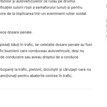
etonilor și autovehiculelor ce rulau pe drumul
icației culorii roșii a semaforului (unul) și pentru
ore de la implicarea într-un eveniment rutier soldat
i zece dosare penale.
pistați băuți în trafic, iar celelalte dosare penale au fost
trafic buzoieni care conduceau autovehicule, deși nu
se de conducere sau aveau dreptul de a conduce
ticipanţi la trafic, pietonii, bicicliştii şi căruţaşii care nu
sancţionaţi pentru abaterile comise în trafic.