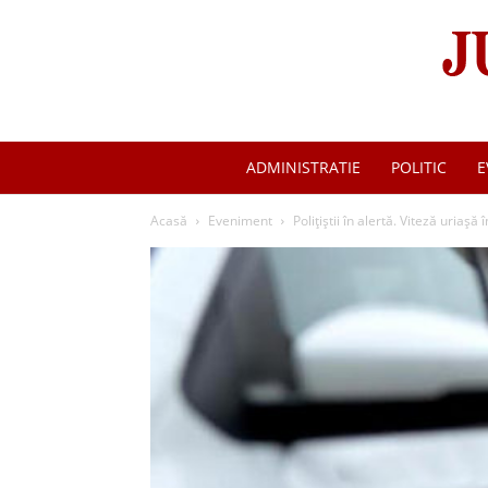
ADMINISTRATIE
POLITIC
E
Acasă
Eveniment
Polițiștii în alertă. Viteză uriașă 