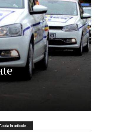
ate
Cauta in articole …