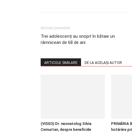
Articolul precedent
Trei adolescenți au snopit în bătaie un
râmnicean de 68 de ani
ARTICOLE SIMILARE
DE LA ACELAȘI AUTOR
(VIDEO) Dr. neonatolog Silvia
PRIMĂRIA B
Cemurtan, despre beneficiile
hotărâre pr