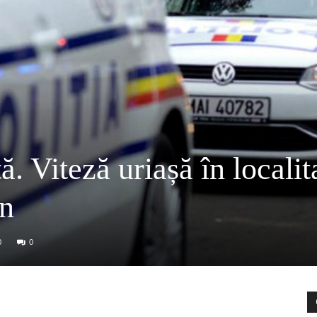
rtă. Viteză uriașă în localit
an
0
0