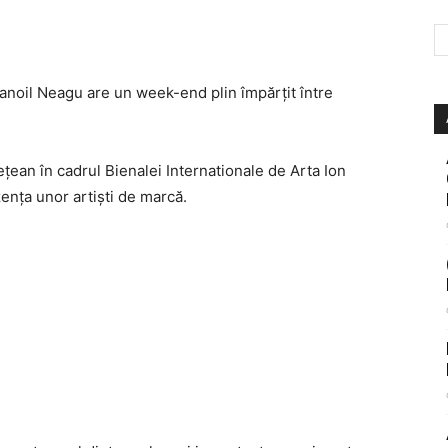
anoil Neagu are un week-end plin împărţit între
eţean în cadrul Bienalei Internationale de Arta Ion
enţa unor artişti de marcă.