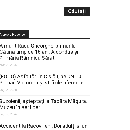
Articole Recente:
A murit Radu Gheorghe, primar la
Cătina timp de 16 ani. A condus și
Primăria Râmnicu Sărat
aug. 8, 2026
(FOTO) Asfaltări în Cislău, pe DN 10.
Primar: Vor urma și străzile aferente
aug. 8, 2026
Buzoienii, așteptați la Tabăra Măgura.
Muzeu în aer liber
aug. 8, 2026
Accident la Racovițeni. Doi adulți și un