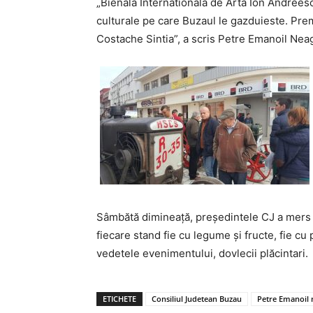
„Bienala Internationala de Arta Ion Andree
culturale pe care Buzaul le gazduieste. Pre
Costache Sintia”, a scris Petre Emanoil Nea
Sâmbătă dimineaţă, preşedintele CJ a mers 
fiecare stand fie cu legume şi fructe, fie cu 
vedetele evenimentului, dovlecii plăcintari.
ETICHETE
Consiliul Judetean Buzau
Petre Emanoil