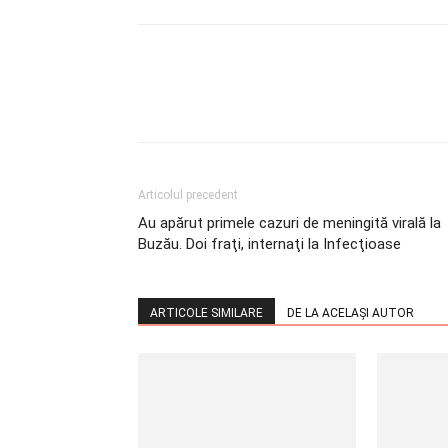
Articolul precedent
Au apărut primele cazuri de meningită virală la
Buzău. Doi fraţi, internaţi la Infecţioase
ARTICOLE SIMILARE
DE LA ACELAȘI AUTOR