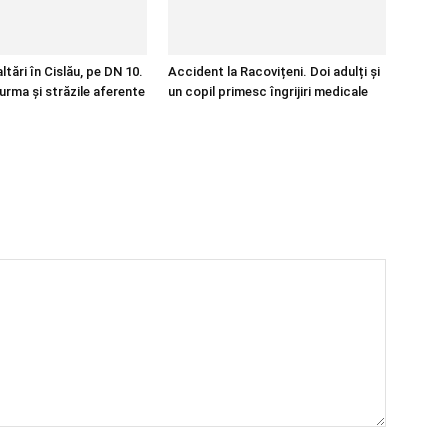
tări în Cislău, pe DN 10.
Accident la Racovițeni. Doi adulți și
urma și străzile aferente
un copil primesc îngrijiri medicale