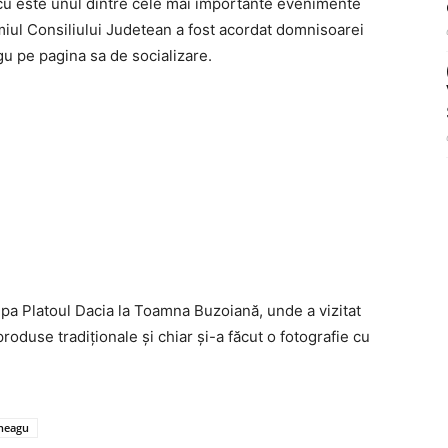
scu este unul dintre cele mai importante evenimente
miul Consiliului Judetean a fost acordat domnisoarei
gu pe pagina sa de socializare.
pa Platoul Dacia la Toamna Buzoiană, unde a vizitat
produse tradiţionale şi chiar şi-a făcut o fotografie cu
 neagu