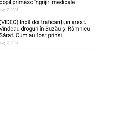
copil primesc îngrijiri medicale
aug. 7, 2026
(VIDEO) Încă doi traficanți, în arest.
Vindeau droguri în Buzău și Râmnicu
Sărat. Cum au fost prinși
aug. 7, 2026