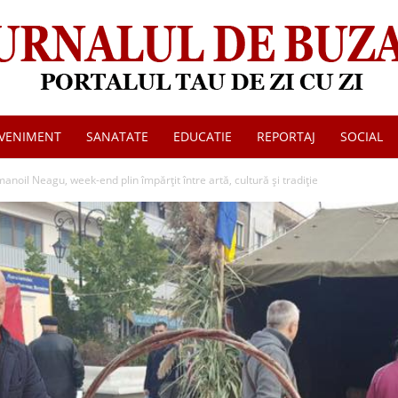
VENIMENT
SANATATE
EDUCATIE
REPORTAJ
SOCIAL
Jurnalul
anoil Neagu, week-end plin împărţit între artă, cultură şi tradiţie
de
Buzau