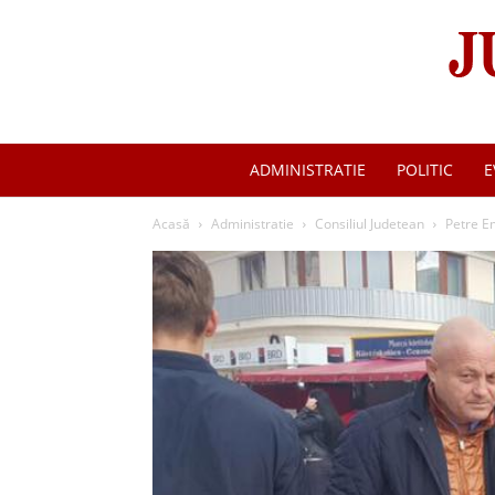
ADMINISTRATIE
POLITIC
E
Acasă
Administratie
Consiliul Judetean
Petre Em