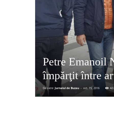
Petre Emanoil 
împărţit între ar
De catre
Jurnalul de Buzau
-
oct. 15, 2016
42