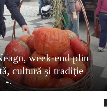
Neagu, week-end plin
tă, cultură şi tradiţie
7
0