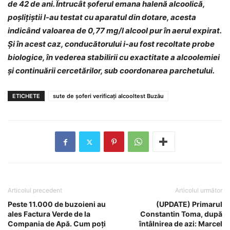
de 42 de ani. Întrucât șoferul emana halenă alcoolică,
poșlițiștii l-au testat cu aparatul din dotare, acesta
indicând valoarea de 0,77 mg/l alcool pur în aerul expirat.
Și în acest caz, conducătorului i-au fost recoltate probe
biologice, în vederea stabilirii cu exactitate a alcoolemiei
și continuării cercetărilor, sub coordonarea parchetului.
ETICHETE
sute de șoferi verificați alcooltest Buzău
Articolul precedent
Articolul următor
Peste 11.000 de buzoieni au
(UPDATE) Primarul
ales Factura Verde de la
Constantin Toma, după
Compania de Apă. Cum poți
întâlnirea de azi: Marcel