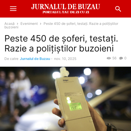
Acasă
Eveniment
Peste 450 de șoferi, testați. Razie a polițiștilor
buzoieni
Peste 450 de șoferi, testați.
Razie a polițiștilor buzoieni
56
0
De catre
Jurnalul de Buzau
-
nov. 10, 2025