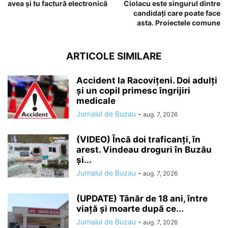
avea și tu factură electronică
Ciolacu este singurul dintre
candidați care poate face
asta. Proiectele comune
ARTICOLE SIMILARE
Accident la Racovițeni. Doi adulți
și un copil primesc îngrijiri
medicale
Jurnalul de Buzau
-
aug. 7, 2026
(VIDEO) Încă doi traficanți, în
arest. Vindeau droguri în Buzău
și...
Jurnalul de Buzau
-
aug. 7, 2026
(UPDATE) Tânăr de 18 ani, între
viață și moarte după ce...
Jurnalul de Buzau
-
aug. 7, 2026