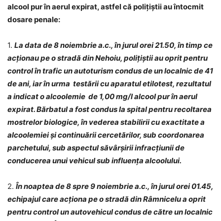
alcool pur în aerul expirat, astfel că polițiștii au întocmit
dosare penale:
1.
La data de 8 noiembrie a.c., în jurul orei 21.50, în timp ce
acționau pe o stradă din Nehoiu, polițiștii au oprit pentru
control în trafic un autoturism condus de un localnic de 41
de ani, iar în urma testării cu aparatul etilotest, rezultatul
a indicat o alcoolemie de 1,00 mg/l alcool pur în aerul
expirat. Bărbatul a fost condus la spital pentru recoltarea
mostrelor biologice, în vederea stabilirii cu exactitate a
alcoolemiei și continuării cercetărilor, sub coordonarea
parchetului, sub aspectul săvârșirii infracțiunii de
conducerea unui vehicul sub influența alcoolului.
2.
În noaptea de 8 spre 9 noiembrie a.c., în jurul orei 01.45,
echipajul care acționa pe o stradă din Râmnicelu a oprit
pentru control un autovehicul condus de către un localnic