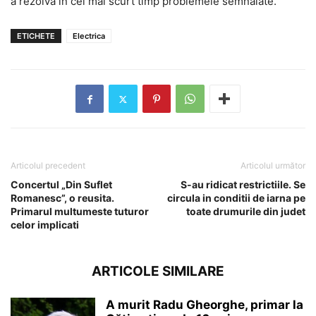
a rezolva în cel mai scurt timp problemele semnalate.
ETICHETE
Electrica
Articolul precedent
Articolul următor
Concertul „Din Suflet
S-au ridicat restrictiile. Se
Romanesc”, o reusita.
circula in conditii de iarna pe
Primarul multumeste tuturor
toate drumurile din judet
celor implicati
ARTICOLE SIMILARE
A murit Radu Gheorghe, primar la