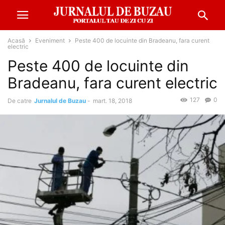
Acasă
Eveniment
Peste 400 de locuinte din Bradeanu, fara curent
electric
Peste 400 de locuinte din
Bradeanu, fara curent electric
127
0
De catre
Jurnalul de Buzau
-
mart. 18, 2018