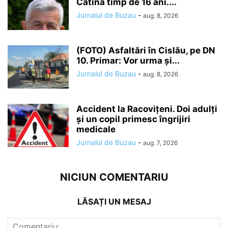
Cătina timp de 16 ani....
Jurnalul de Buzau
-
aug. 8, 2026
(FOTO) Asfaltări în Cislău, pe DN
10. Primar: Vor urma și...
Jurnalul de Buzau
-
aug. 8, 2026
Accident la Racovițeni. Doi adulți
și un copil primesc îngrijiri
medicale
Jurnalul de Buzau
-
aug. 7, 2026
NICIUN COMENTARIU
LĂSAȚI UN MESAJ