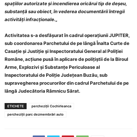
spațiilor autorizate și incendierea oricărui tip de deșeu,
substanță sau obiect, în vederea documentării întregii
activități infracționale.
„
Activitatea s-a desfășurat în cadrul operațiunii JUPITER,
sub coordonarea Parchetului de pe lângă Înalta Curte de
Casație și Justiție și Inspectoratului General al Poliției
Române, acțiune pusă în aplicare de polițiștii de la Biroul
Arme, Explozivi și Substanțe Periculoase al
Inspectoratului de Poliție Județean Buzău, sub
supravegherea procurorilor din cadrul Parchetului de pe
lângă Judecătoria Râmnicu Sărat.
ETICHETE
percheziții Cochirleanca
percheziții parc dezmembrări auto