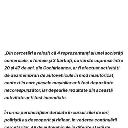
„
Din cercetări a reieșit că 4 reprezentanți ai unei societăți
comerciale, o femeie și 3 bărbați, cu vârste cuprinse între
20 și 47 de ani, din Cochirleanca, ar fi efectuat activități
de dezmembrări de autovehicule în mod neautorizat,
context în care piesele mașinilor ar fi fost depozitate
necorespunzător, iar deșeurile rezultate din această
activitate ar fi fost incendiate.
În urma perchezițiilor derulate în cursul zilei de ieri,
polițiștii au descoperit și ridicat, în vederea continuării
cercetărilor, 49 de autovehicule în diferite stadii de