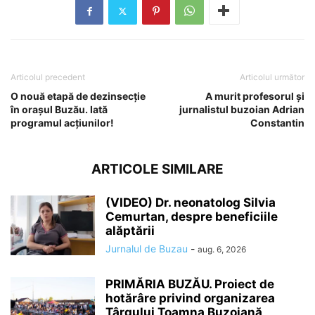
Articolul precedent
Articolul următor
O nouă etapă de dezinsecție
A murit profesorul și
în orașul Buzău. Iată
jurnalistul buzoian Adrian
programul acțiunilor!
Constantin
ARTICOLE SIMILARE
(VIDEO) Dr. neonatolog Silvia
Cemurtan, despre beneficiile
alăptării
Jurnalul de Buzau
-
aug. 6, 2026
PRIMĂRIA BUZĂU. Proiect de
hotărâre privind organizarea
Târgului Toamna Buzoiană