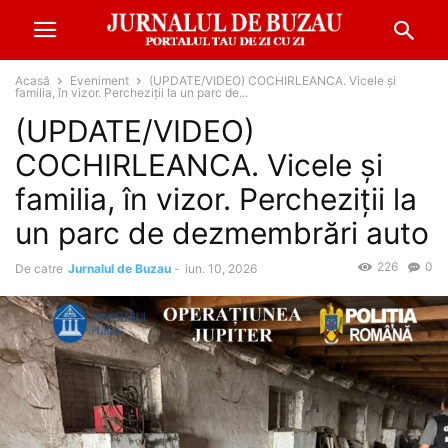
Acasă
Eveniment
(UPDATE/VIDEO) COCHIRLEANCA. Vicele și
familia, în vizor. Percheziții la un parc de...
(UPDATE/VIDEO)
COCHIRLEANCA. Vicele și
familia, în vizor. Percheziții la
un parc de dezmembrări auto
226
0
De catre
Jurnalul de Buzau
-
iun. 10, 2026