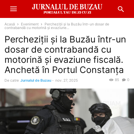
Acasă
Eveniment
Percheziții și la Buzău într-un dosar de
contrabandă cu motorină și evaziune...
Percheziții și la Buzău într-un
dosar de contrabandă cu
motorină și evaziune fiscală.
Anchetă în Portul Constanța
85
0
De catre
Jurnalul de Buzau
-
nov. 27, 2025