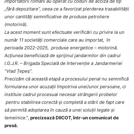
importatorii români au operat cu coduri de acciză de tip
„fără depozitare”, ceea ce a favorizat pierderea trasabilității
unor cantități semnificative de produse petroliere
(motorină).
La acest moment sunt efectuate verificări cu privire la un
număr 11 societăți comerciale care au importat, în
perioada 2022-2025, produse energetice – motorină.
Acțiunea beneficiază de sprijinul jandarmilor din cadrul
I.G.J.R. – Brigada Specială de Intervenție a Jandarmeriei
“Vlad Țepeș”.
Precizăm că această etapă a procesului penal nu semnifică
formularea unor acuzații împotriva unei/unor persoane, ci
instituie cadrul procesual necesar strângerii probelor
pentru stabilirea corectă și completă a stării de fapt care
să permită adoptarea în cauză a unei soluții legale și
temeinice
.”,
precizează DIICOT, într-un comunicat de
presă.