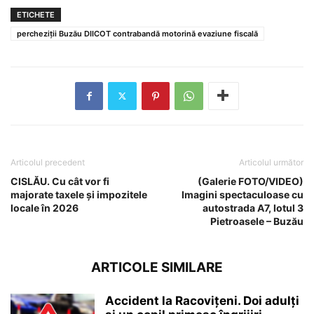
ETICHETE
percheziții Buzău DIICOT contrabandă motorină evaziune fiscală
Articolul precedent
Articolul următor
CISLĂU. Cu cât vor fi
(Galerie FOTO/VIDEO)
majorate taxele și impozitele
Imagini spectaculoase cu
locale în 2026
autostrada A7, lotul 3
Pietroasele – Buzău
ARTICOLE SIMILARE
Accident la Racovițeni. Doi adulți