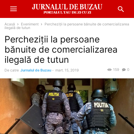
Acasă
Eveniment
Percheziții la persoane bănuite de comercializarea
ilegală de tutun
Percheziții la persoane
bănuite de comercializarea
ilegală de tutun
159
0
De catre
Jurnalul de Buzau
-
mart. 15, 2019