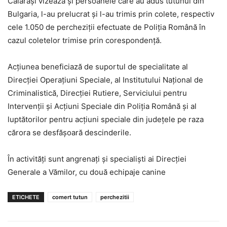
Călăraşi vizează şi persoanele care au adus tutunul din
Bulgaria, l-au prelucrat şi l-au trimis prin colete, respectiv
cele 1.050 de percheziţii efectuate de Poliţia Română în
cazul coletelor trimise prin corespondenţă.
Acţiunea beneficiază de suportul de specialitate al
Direcţiei Operaţiuni Speciale, al Institutului Naţional de
Criminalistică, Direcţiei Rutiere, Serviciului pentru
Intervenţii şi Acţiuni Speciale din Poliţia Română şi al
luptătorilor pentru acţiuni speciale din judeţele pe raza
cărora se desfăşoară descinderile.
În activităţi sunt angrenaţi şi specialişti ai Direcţiei
Generale a Vămilor, cu două echipaje canine
ETICHETE
comert tutun
perchezitii