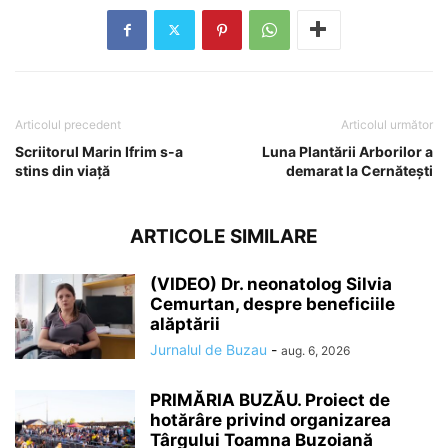
Articolul precedent
Articolul următor
Scriitorul Marin Ifrim s-a
Luna Plantării Arborilor a
stins din viață
demarat la Cernătești
ARTICOLE SIMILARE
(VIDEO) Dr. neonatolog Silvia
Cemurtan, despre beneficiile
alăptării
Jurnalul de Buzau
-
aug. 6, 2026
PRIMĂRIA BUZĂU. Proiect de
hotărâre privind organizarea
Târgului Toamna Buzoiană