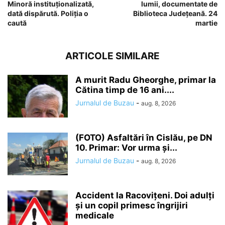
Minoră instituționalizată,
lumii, documentate de
dată dispărută. Poliția o
Biblioteca Județeană. 24
caută
martie
ARTICOLE SIMILARE
A murit Radu Gheorghe, primar la
Cătina timp de 16 ani....
Jurnalul de Buzau
-
aug. 8, 2026
(FOTO) Asfaltări în Cislău, pe DN
10. Primar: Vor urma și...
Jurnalul de Buzau
-
aug. 8, 2026
Accident la Racovițeni. Doi adulți
și un copil primesc îngrijiri
medicale