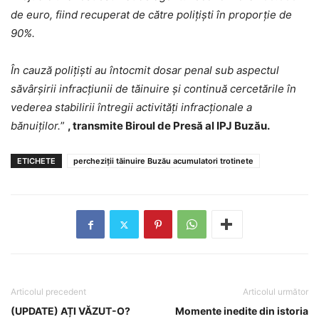
de euro, fiind recuperat de către polițiști în proporție de
90%.
În cauză polițiști au întocmit dosar penal sub aspectul
săvârșirii infracțiunii de tăinuire și continuă cercetările în
vederea stabilirii întregii activități infracționale a
bănuiților.
”
, transmite Biroul de Presă al IPJ Buzău.
ETICHETE
percheziții tăinuire Buzău acumulatori trotinete
Articolul precedent
Articolul următor
(UPDATE) AȚI VĂZUT-O?
Momente inedite din istoria