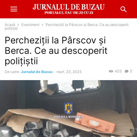
Acasă
Eveniment
Percheziții la Pârscov și Berca. Ce au descoperit
polițiștii
Percheziții la Pârscov și
Berca. Ce au descoperit
polițiștii
453
0
De catre
Jurnalul de Buzau
-
mart. 23, 2023