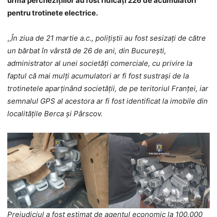
urma perchezițiilor au fost ridicați 226 de acumulatori
pentru trotinete electrice.
,,
În ziua de 21 martie a.c., polițiștii au fost sesizați de către
un bărbat în vârstă de 26 de ani, din București,
administrator al unei societăți comerciale, cu privire la
faptul că mai mulți acumulatori ar fi fost sustrași de la
trotinetele aparținând societății, de pe teritoriul Franței, iar
semnalul GPS al acestora ar fi fost identificat la imobile din
localitățile Berca și Pârscov.
Prejudiciul a fost estimat de agentul economic la 100.000