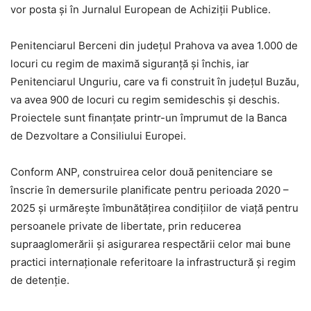
vor posta şi în Jurnalul European de Achiziţii Publice.
Penitenciarul Berceni din judeţul Prahova va avea 1.000 de
locuri cu regim de maximă siguranţă şi închis, iar
Penitenciarul Unguriu, care va fi construit în judeţul Buzău,
va avea 900 de locuri cu regim semideschis şi deschis.
Proiectele sunt finanţate printr-un împrumut de la Banca
de Dezvoltare a Consiliului Europei.
Conform ANP, construirea celor două penitenciare se
înscrie în demersurile planificate pentru perioada 2020 –
2025 şi urmăreşte îmbunătăţirea condiţiilor de viaţă pentru
persoanele private de libertate, prin reducerea
supraaglomerării şi asigurarea respectării celor mai bune
practici internaţionale referitoare la infrastructură şi regim
de detenţie.