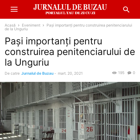
Acasă
Eveniment
Pași importanți pentru construirea penitenciarului
de la Unguriu
Pași importanți pentru
construirea penitenciarului de
la Unguriu
195
0
De catre
Jurnalul de Buzau
-
mart. 20, 2021