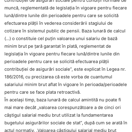
contribuției de asigurări sociale pentru condiții normale de
muncă, reglementată de legislația în vigoare pentru fiecare
lună/dintre lunile din perioadele pentru care se solicită
efectuarea plății în vederea considerării stagiului de
cotizare în sistemul public de pensii. Baza lunară de calcul
(…) o constituie cel puțin valoarea unui salariu de bază
minim brut pe țară garantat în plată, reglementat de
legislația în vigoare pentru fiecare lună/dintre lunile din
perioadele pentru care se solicită efectuarea plății
contribuției de asigurări sociale”, este explicat în Legea nr.
186/2016, cu precizarea că este vorba de cuantumul
salariului minim brut aflat în vigoare în perioada/perioadele
pentru care se face plata retroactivă.
În același timp, baza lunară de calcul amintită nu poate fi
mai mare decât „valoarea corespunzătoare a de cinci ori
câștigul salarial mediu brut utilizat la fundamentarea
bugetului asigurărilor sociale de stat”, după cum se arată în
actul normativ. „Valoarea câștigului salarial mediu brut