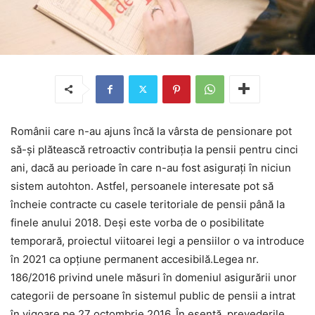
Românii care n-au ajuns încă la vârsta de pensionare pot
să-și plătească retroactiv contribuția la pensii pentru cinci
ani, dacă au perioade în care n-au fost asigurați în niciun
sistem autohton. Astfel, persoanele interesate pot să
încheie contracte cu casele teritoriale de pensii până la
finele anului 2018. Deși este vorba de o posibilitate
temporară, proiectul viitoarei legi a pensiilor o va introduce
în 2021 ca opțiune permanent accesibilă.Legea nr.
186/2016 privind unele măsuri în domeniul asigurării unor
categorii de persoane în sistemul public de pensii a intrat
în vigoare pe 27 octombrie 2016. În esență, prevederile