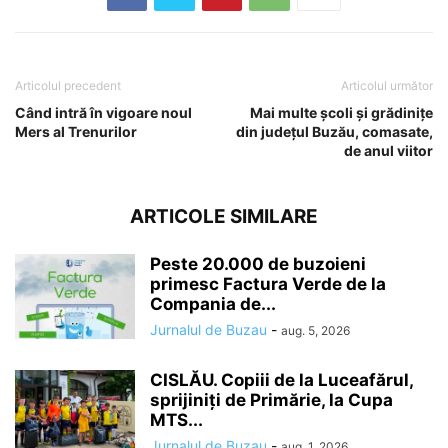
Articolul precedent
Articolul următor
Când intră în vigoare noul
Mai multe școli și grădinițe
Mers al Trenurilor
din județul Buzău, comasate,
de anul viitor
ARTICOLE SIMILARE
Peste 20.000 de buzoieni
primesc Factura Verde de la
Compania de...
Jurnalul de Buzau
-
aug. 5, 2026
CISLĂU. Copiii de la Luceafărul,
sprijiniți de Primărie, la Cupa
MTS...
Jurnalul de Buzau
-
aug. 1, 2026