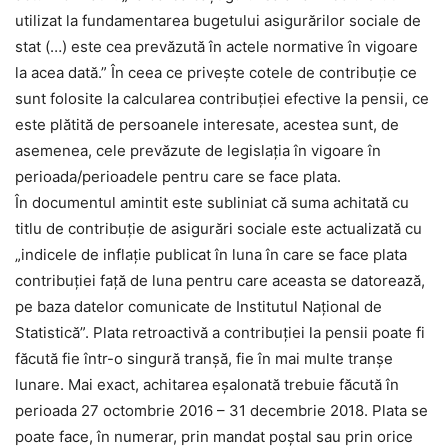
utilizat la fundamentarea bugetului asigurărilor sociale de
stat (…) este cea prevăzută în actele normative în vigoare
la acea dată.” În ceea ce privește cotele de contribuție ce
sunt folosite la calcularea contribuției efective la pensii, ce
este plătită de persoanele interesate, acestea sunt, de
asemenea, cele prevăzute de legislația în vigoare în
perioada/perioadele pentru care se face plata.
În documentul amintit este subliniat că suma achitată cu
titlu de contribuție de asigurări sociale este actualizată cu
„indicele de inflație publicat în luna în care se face plata
contribuției față de luna pentru care aceasta se datorează,
pe baza datelor comunicate de Institutul Național de
Statistică”. Plata retroactivă a contribuției la pensii poate fi
făcută fie într-o singură tranșă, fie în mai multe tranșe
lunare. Mai exact, achitarea eșalonată trebuie făcută în
perioada 27 octombrie 2016 – 31 decembrie 2018. Plata se
poate face, în numerar, prin mandat poștal sau prin orice