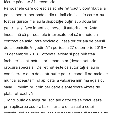
făcute până pe 31 decembrie
Persoanele care doresc să achite retroactiv contribuția la
pensii pentru perioadele din ultimii cinci ani în care n-au
fost asigurate mai au la dispoziție puțin sub două luni
pentru a-și face intenția cunoscută autorităților. Asta
înseamnă că persoanele interesate pot să încheie un
contract de asigurare socială cu casa teritorială de pensii
de la domiciliu/reședință în perioada 27 octombrie 2016 –
31 decembrie 2018. Totodată, există și posibilitatea
încheierii contractului prin mandatar (desemnat prin
procură specială). De reținut este că autoritățile iau în
considerare cota de contribuție pentru condiții normale de
muncă, aceasta fiind aplicată la valoarea minimă egală cu
salariul minim brut din perioadele anterioare vizate de
plata retroactivă.
„Contribuția de asigurări sociale datorată se calculează
prin aplicarea asupra bazei lunare de calcul a cotei