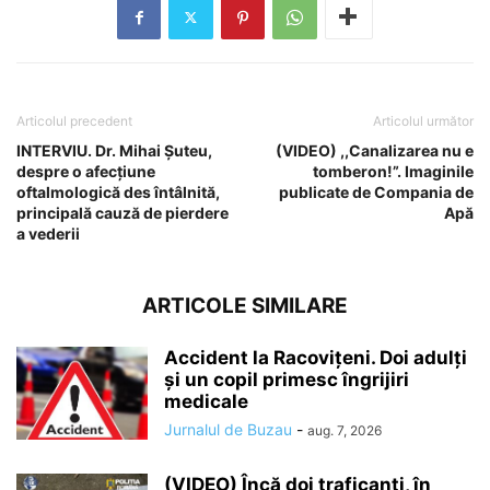
Articolul precedent
Articolul următor
INTERVIU. Dr. Mihai Șuteu,
(VIDEO) ,,Canalizarea nu e
despre o afecțiune
tomberon!”. Imaginile
oftalmologică des întâlnită,
publicate de Compania de
principală cauză de pierdere
Apă
a vederii
ARTICOLE SIMILARE
Accident la Racovițeni. Doi adulți
și un copil primesc îngrijiri
medicale
Jurnalul de Buzau
-
aug. 7, 2026
(VIDEO) Încă doi traficanți, în