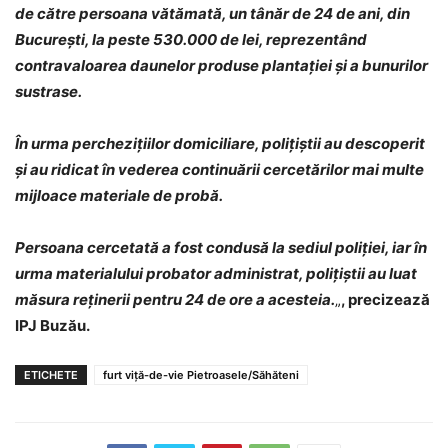
de către persoana vătămată, un tânăr de 24 de ani, din
București, la peste 530.000 de lei, reprezentând
contravaloarea daunelor produse plantației și a bunurilor
sustrase.
În urma perchezițiilor domiciliare, polițiștii au descoperit
și au ridicat în vederea continuării cercetărilor mai multe
mijloace materiale de probă.
Persoana cercetată a fost condusă la sediul poliției, iar în
urma materialului probator administrat, polițiștii au luat
măsura reținerii pentru 24 de ore a acesteia.
„
, precizează
IPJ Buzău.
ETICHETE
furt viță-de-vie Pietroasele/Săhăteni