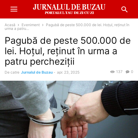
Acasă
Eveniment
Pagubă de peste 500.000 de lei. Hoțul, reținut în
urma a patru...
Pagubă de peste 500.000 de
lei. Hoțul, reținut în urma a
patru percheziții
137
0
De catre
Jurnalul de Buzau
-
apr. 23, 2025