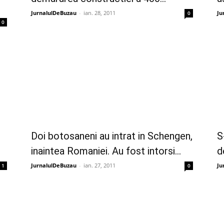
JurnalulDeBuzau
-
ian. 28, 2011
Ju
0
0
e
Doi botosaneni au intrat in Schengen,
S
inaintea Romaniei. Au fost intorsi...
d
JurnalulDeBuzau
-
ian. 27, 2011
Ju
1
0