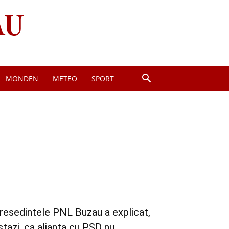
MONDEN
METEO
SPORT
resedintele PNL Buzau a explicat,
stazi, ca alianta cu PSD nu...