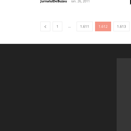
JurnalulDeBuzau
-
ian. 26, 2011
...
1
1.611
1.612
1.613