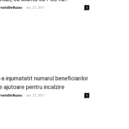
rnalulDeBuzau
-
ian. 27, 2011
0
-a injumatatit numarul beneficiarilor
e ajutoare pentru incalzire
rnalulDeBuzau
-
ian. 27, 2011
0