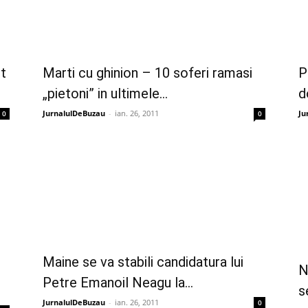
ut
Marti cu ghinion – 10 soferi ramasi
P
„pietoni” in ultimele...
d
JurnalulDeBuzau
-
ian. 26, 2011
Ju
0
0
Maine se va stabili candidatura lui
N
Petre Emanoil Neagu la...
s
JurnalulDeBuzau
-
ian. 26, 2011
0