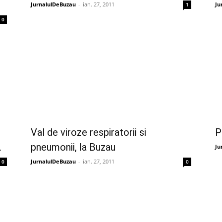
JurnalulDeBuzau
-
ian. 27, 2011
Ju
1
0
Val de viroze respiratorii si
P
.
pneumonii, la Buzau
Ju
JurnalulDeBuzau
-
ian. 27, 2011
0
0