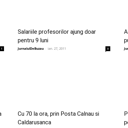
Salariile profesorilor ajung doar
A
pentru 9 luni
p
JurnalulDeBuzau
-
ian. 27, 2011
Ju
1
0
a
Cu 70 la ora, prin Posta Calnau si
P
Caldarusanca
p