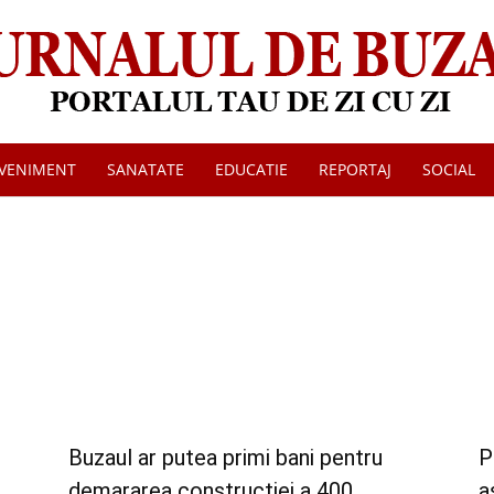
VENIMENT
SANATATE
EDUCATIE
REPORTAJ
SOCIAL
Jurnalul
de
Buzaul ar putea primi bani pentru
P
demararea constructiei a 400...
a
Buzau