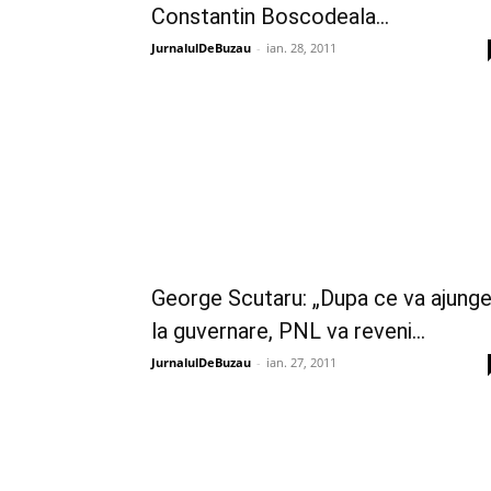
Constantin Boscodeala...
JurnalulDeBuzau
-
ian. 28, 2011
George Scutaru: „Dupa ce va ajung
la guvernare, PNL va reveni...
JurnalulDeBuzau
-
ian. 27, 2011