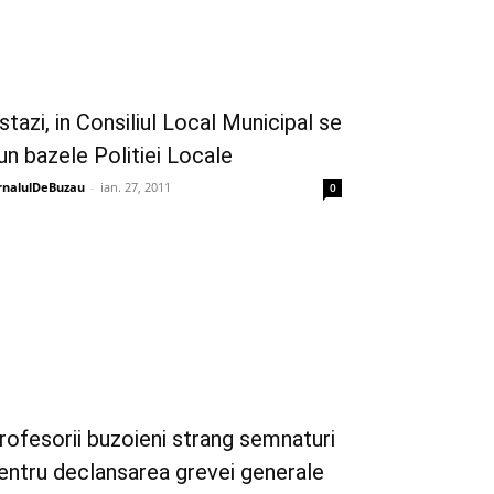
stazi, in Consiliul Local Municipal se
un bazele Politiei Locale
rnalulDeBuzau
-
ian. 27, 2011
0
rofesorii buzoieni strang semnaturi
entru declansarea grevei generale