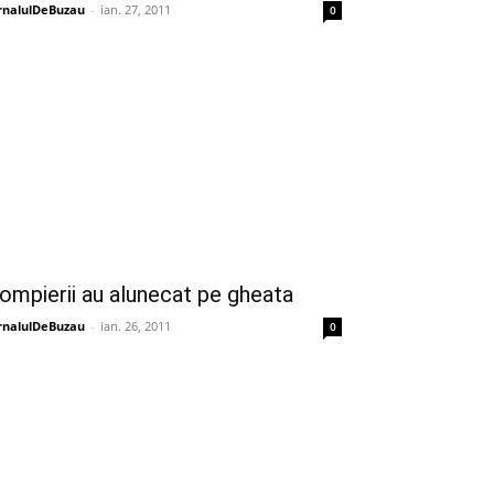
rnalulDeBuzau
-
ian. 27, 2011
0
ompierii au alunecat pe gheata
rnalulDeBuzau
-
ian. 26, 2011
0