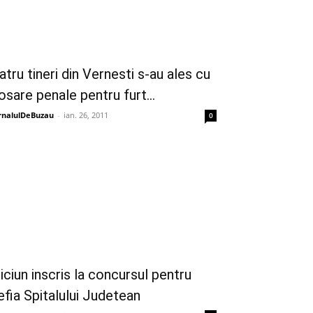
atru tineri din Vernesti s-au ales cu
osare penale pentru furt...
rnalulDeBuzau
-
ian. 26, 2011
0
iciun inscris la concursul pentru
efia Spitalului Judetean