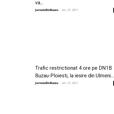
va...
JurnalulDeBuzau
-
ian. 27, 2011
Trafic restrictionat 4 ore pe DN1B
Buzau-Ploiesti, la iesire din Ulmeni...
JurnalulDeBuzau
-
ian. 27, 2011