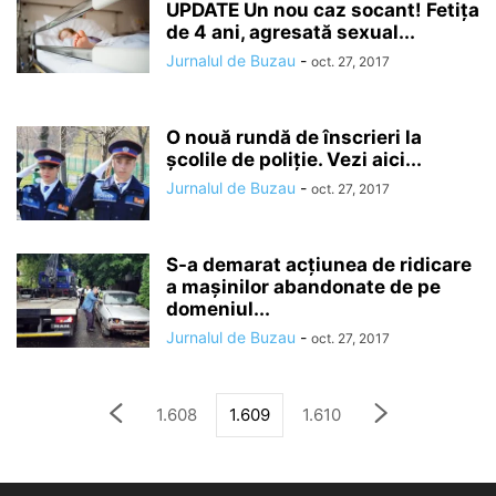
UPDATE Un nou caz socant! Fetița
de 4 ani, agresată sexual...
Jurnalul de Buzau
-
oct. 27, 2017
O nouă rundă de înscrieri la
şcolile de poliţie. Vezi aici...
Jurnalul de Buzau
-
oct. 27, 2017
S-a demarat acţiunea de ridicare
a maşinilor abandonate de pe
domeniul...
Jurnalul de Buzau
-
oct. 27, 2017
1.608
1.609
1.610