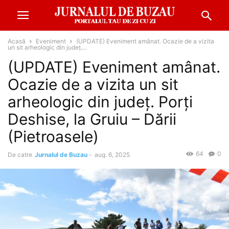
Acasă
Eveniment
(UPDATE) Eveniment amânat. Ocazie de a vizita
un sit arheologic din județ....
(UPDATE) Eveniment amânat.
Ocazie de a vizita un sit
arheologic din județ. Porți
Deshise, la Gruiu – Dării
(Pietroasele)
64
0
De catre
Jurnalul de Buzau
-
aug. 6, 2025