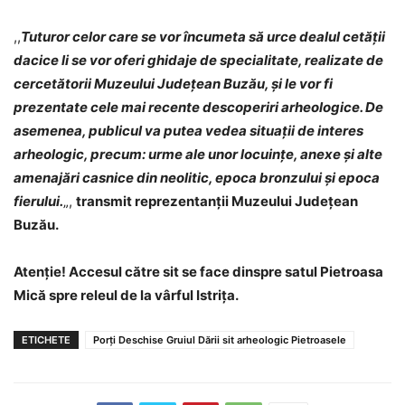
,,
Tuturor celor care se vor încumeta să urce dealul cetății
dacice li se vor oferi ghidaje de specialitate, realizate de
cercetătorii Muzeului Județean Buzău, și le vor fi
prezentate cele mai recente descoperiri arheologice. De
asemenea, publicul va putea vedea situații de interes
arheologic, precum: urme ale unor locuințe, anexe și alte
amenajări casnice din neolitic, epoca bronzului și epoca
fierului.
„,
transmit reprezentanții Muzeului Județean
Buzău.
Atenție! Accesul către sit se face dinspre satul Pietroasa
Mică spre releul de la vârful Istrița.
ETICHETE
Porți Deschise Gruiul Dării sit arheologic Pietroasele