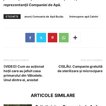
reprezentanții Companiei de Apă.
ETICHETE
anunț Comoania de Apă Buzău
întrerupere apă Calvini
Articolul precedent
Articolul următor
(VIDEO) Cum au acționat
CISLĂU. Campanie gratuită
hoții care au jefuit casa
de sterilizare și microcipare
primarului din Vâlcelele.
Unul dintre ei, arestat
ARTICOLE SIMILARE