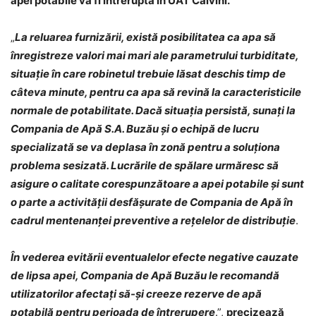
apei potabile va fi întreruptă în UAT Calvini.
„
La reluarea furnizării, există posibilitatea ca apa să
înregistreze valori mai mari ale parametrului turbiditate,
situație în care robinetul trebuie lăsat deschis timp de
câteva minute, pentru ca apa să revină la caracteristicile
normale de potabilitate. Dacă situația persistă, sunați la
Compania de Apă S.A. Buzău și o echipă de lucru
specializată se va deplasa în zonă pentru a soluționa
problema sesizată. Lucrările de spălare urmăresc să
asigure o calitate corespunzătoare a apei potabile și sunt
o parte a activității desfășurate de Compania de Apă în
cadrul mentenanței preventive a rețelelor de distribuție
.
În vederea evitării eventualelor efecte negative cauzate
de lipsa apei, Compania de Apă Buzău le recomandă
utilizatorilor afectați să-şi creeze rezerve de apă
potabilă pentru perioada de întrerupere
.”,
precizează