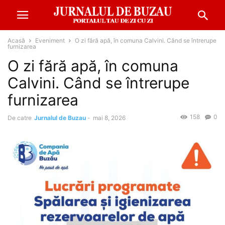
Acasă
Eveniment
O zi fără apă, în comuna Calvini. Când se întrerupe
furnizarea
O zi fără apă, în comuna
Calvini. Când se întrerupe
furnizarea
158
0
De catre
Jurnalul de Buzau
-
mai 8, 2026