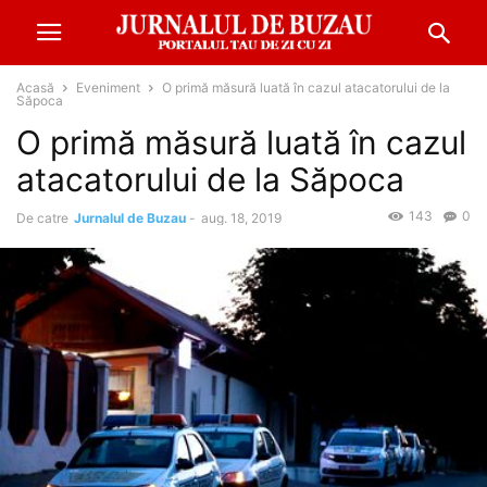
Acasă
Eveniment
O primă măsură luată în cazul atacatorului de la
Săpoca
O primă măsură luată în cazul
atacatorului de la Săpoca
143
0
De catre
Jurnalul de Buzau
-
aug. 18, 2019