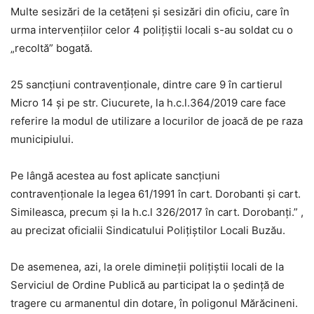
Multe sesizări de la cetățeni și sesizări din oficiu, care în
urma intervențiilor celor 4 polițiștii locali s-au soldat cu o
„recoltă” bogată.
25 sancțiuni contravenționale, dintre care 9 în cartierul
Micro 14 și pe str. Ciucurete, la h.c.l.364/2019 care face
referire la modul de utilizare a locurilor de joacă de pe raza
municipiului.
Pe lângă acestea au fost aplicate sancțiuni
contravenționale la legea 61/1991 în cart. Dorobanti și cart.
Simileasca, precum și la h.c.l 326/2017 în cart. Dorobanți.” ,
au precizat oficialii Sindicatului Polițiștilor Locali Buzău.
De asemenea, azi, la orele dimineții polițiștii locali de la
Serviciul de Ordine Publică au participat la o ședință de
tragere cu armanentul din dotare, în poligonul Mărăcineni.