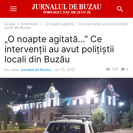
Acasă
Eveniment
„O noapte agitată…” Ce intervenții au avut polițiștii
locali din Buzău
„O noapte agitată…” Ce
intervenții au avut polițiștii
locali din Buzău
134
0
De catre
Jurnalul de Buzau
-
iul. 13, 2022