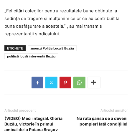
„Felicitări colegilor pentru rezultatele bune obținute la
sedința de tragere și mulțumim celor ce au contribuit la
buna desfășurare a acesteia.” , au mai transmis
reprezentanții sindicatului.
ETICHETE
amenzi Poliția Locală Buzău
polițiști locali intervenții Buzău
Articolul precedent
Articolul următor
(VIDEO) Meci integral. Gloria
Nu rata șansa de a deveni
Buzău, victorie în primul
pompier! Iată condițiile!
amical de la Poiana Brașov