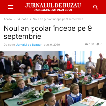
Acasă
Educatie
Noul an școlar începe pe 9 septembrie
Noul an școlar începe pe 9
septembrie
180
0
De catre
Jurnalul de Buzau
-
aug. 9, 2019