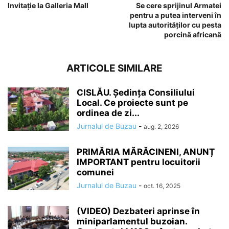
Invitație la Galleria Mall
Se cere sprijinul Armatei
pentru a putea interveni în
lupta autorităţilor cu pesta
porcină africană
ARTICOLE SIMILARE
CISLĂU. Ședința Consiliului
Local. Ce proiecte sunt pe
ordinea de zi...
Jurnalul de Buzau
-
aug. 2, 2026
PRIMĂRIA MĂRĂCINENI, ANUNȚ
IMPORTANT pentru locuitorii
comunei
Jurnalul de Buzau
-
oct. 16, 2025
(VIDEO) Dezbateri aprinse în
miniparlamentul buzoian.