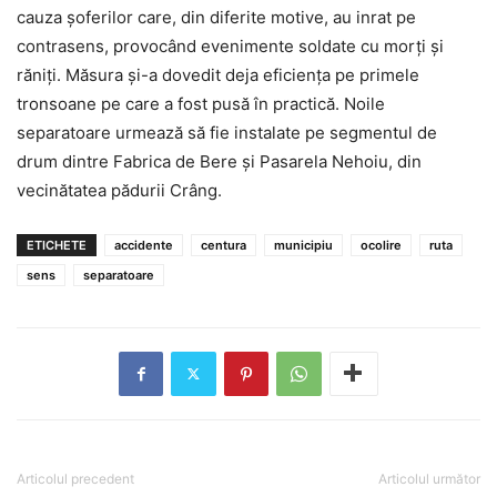
cauza şoferilor care, din diferite motive, au inrat pe
contrasens, provocând evenimente soldate cu morţi şi
răniţi. Măsura şi-a dovedit deja eficienţa pe primele
tronsoane pe care a fost pusă în practică. Noile
separatoare urmează să fie instalate pe segmentul de
drum dintre Fabrica de Bere şi Pasarela Nehoiu, din
vecinătatea pădurii Crâng.
ETICHETE
accidente
centura
municipiu
ocolire
ruta
sens
separatoare
Articolul precedent
Articolul următor