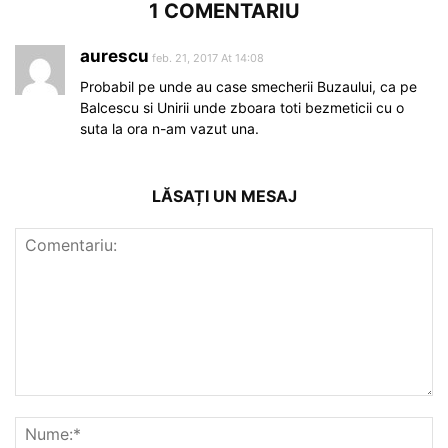
1 COMENTARIU
aurescu
feb. 21, 2017 At 14:08
Probabil pe unde au case smecherii Buzaului, ca pe
Balcescu si Unirii unde zboara toti bezmeticii cu o
suta la ora n-am vazut una.
LĂSAȚI UN MESAJ