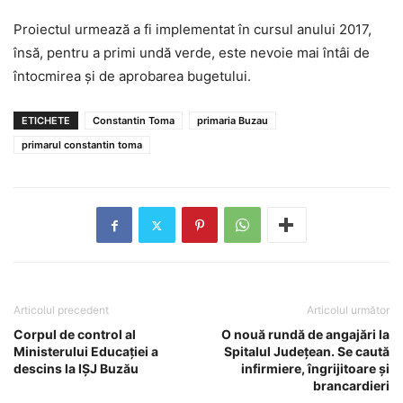
Proiectul urmează a fi implementat în cursul anului 2017,
însă, pentru a primi undă verde, este nevoie mai întâi de
întocmirea și de aprobarea bugetului.
ETICHETE
Constantin Toma
primaria Buzau
primarul constantin toma
Articolul precedent
Articolul următor
Corpul de control al
O nouă rundă de angajări la
Ministerului Educaţiei a
Spitalul Județean. Se caută
descins la IŞJ Buzău
infirmiere, îngrijitoare și
brancardieri