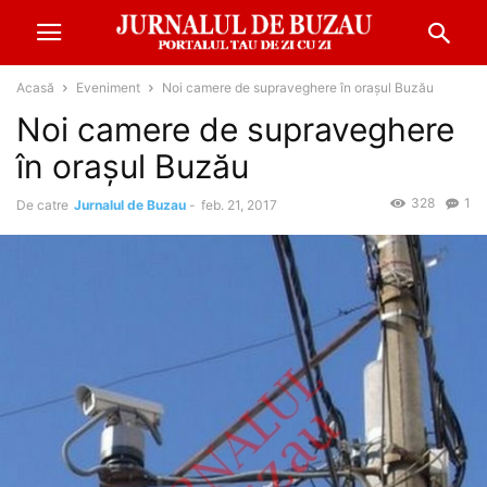
Acasă
Eveniment
Noi camere de supraveghere în oraşul Buzău
Noi camere de supraveghere
în oraşul Buzău
328
1
De catre
Jurnalul de Buzau
-
feb. 21, 2017