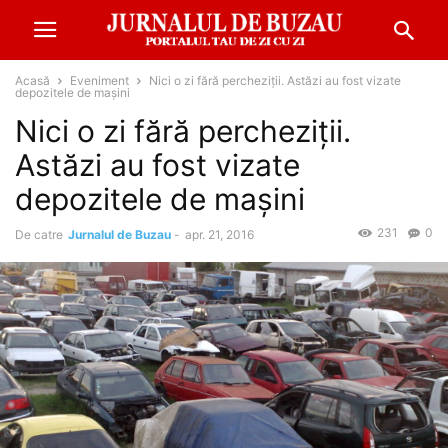
Acasă
Eveniment
Nici o zi fără percheziţii. Astăzi au fost vizate
depozitele de maşini
Nici o zi fără percheziţii.
Astăzi au fost vizate
depozitele de maşini
231
0
De catre
Jurnalul de Buzau
-
apr. 21, 2016