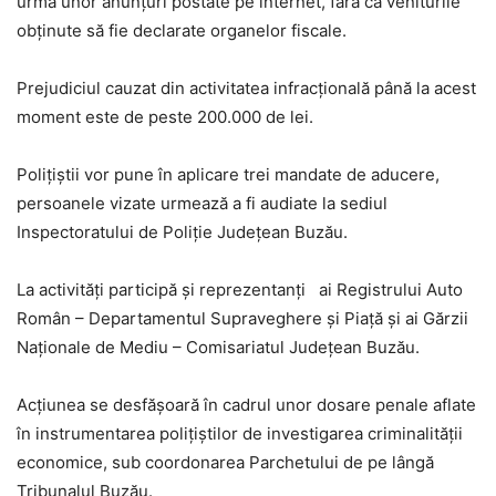
urma unor anunțuri postate pe internet, fără ca veniturile
obținute să fie declarate organelor fiscale.
Prejudiciul cauzat din activitatea infracțională până la acest
moment este de peste 200.000 de lei.
Polițiștii vor pune în aplicare trei mandate de aducere,
persoanele vizate urmează a fi audiate la sediul
Inspectoratului de Poliție Județean Buzău.
La activități participă și reprezentanți ai Registrului Auto
Român – Departamentul Supraveghere și Piață și ai Gărzii
Naționale de Mediu – Comisariatul Județean Buzău.
Acțiunea se desfășoară în cadrul unor dosare penale aflate
în instrumentarea polițiștilor de investigarea criminalității
economice, sub coordonarea Parchetului de pe lângă
Tribunalul Buzău.