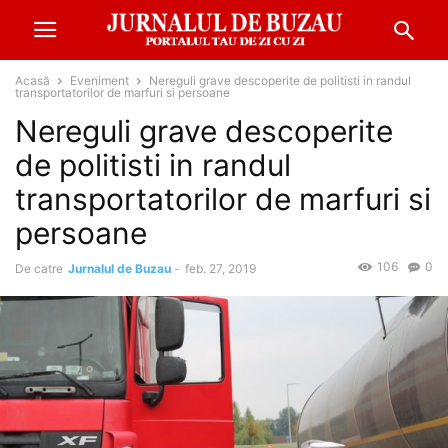
Acasă
Eveniment
Nereguli grave descoperite de politisti in randul
transportatorilor de marfuri si persoane
Nereguli grave descoperite
de politisti in randul
transportatorilor de marfuri si
persoane
106
0
De catre
Jurnalul de Buzau
-
feb. 27, 2019