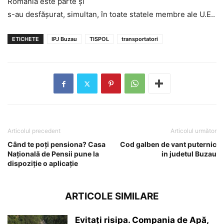
România este parte şi
s-au desfăşurat, simultan, în toate statele membre ale U.E..
ETICHETE
IPJ Buzau
TISPOL
transportatori
Articolul precedent
Articolul următor
Când te poți pensiona? Casa
Cod galben de vant puternic
Naţională de Pensii pune la
in judetul Buzau
dispoziţie o aplicaţie
ARTICOLE SIMILARE
Evitați risipa. Compania de Apă,