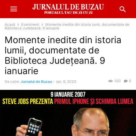
Acasă
Eveniment
Momente inedite din istoria lumii, documentate de
Biblioteca Județeană. 9 ianuarie
Momente inedite din istoria
lumii, documentate de
Biblioteca Județeană. 9
ianuarie
100
0
De catre
Jurnalul de Buzau
-
ian. 9, 2023