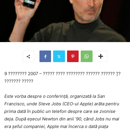
9 ???????? 2007 – ????? ???? ???????? ?????? ?????? ?̧?
??????? ?????
Este vorba despre o conferință, organizată la San
Francisco, unde Steve Jobs (CEO-ul Apple) arăta pentru
prima dată în public un telefon despre care se zvonise
deja. După eşecul Newton din anii ’90, când Jobs nu mai
era şeful companiei, Apple mai încerca o dată piaţa