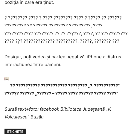
poziția în care era ținut.
? ???????? ???? ? ???? ???????? ???? ? ??̆??? ?? ????̆??
????????? ??̆ ??????̆ ???????? ?????????, ????
????????????̆ ????̆???? ?? ?? ???̧???, ????, ?? ???????????
???? ?̂?̧? ?????????????̆ ??̆??̆?????, ?????, ??????? ???
Desigur, poţi vedea şi partea negativă: iPhone a distrus
interacţiunea între oameni.
?̂? ??????̦???? ??????????? ?????̦??? „?. ??????????”
??̆???̦? ?????? „?????? – ????? ???? ?????? ????? ????”
Sursă text+foto: facebook Biblioteca Județeană „V.
Voiculescu” Buzău
ETICHETE