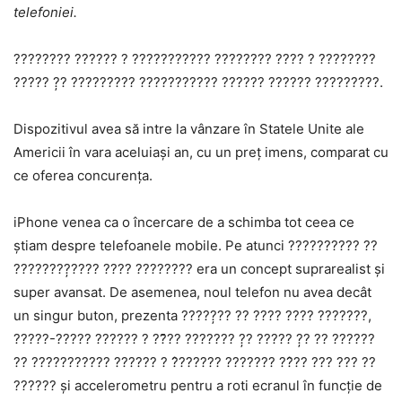
telefoniei.
???????? ?????? ? ??????????? ???????? ???? ? ????????
????? ?̦? ????????? ??????????? ?????? ?????? ?????????.
Dispozitivul avea să intre la vânzare în Statele Unite ale
Americii în vara aceluiaşi an, cu un preţ imens, comparat cu
ce oferea concurenţa.
iPhone venea ca o încercare de a schimba tot ceea ce
ştiam despre telefoanele mobile. Pe atunci ?????????? ??
????????̦???? ???? ???????? era un concept suprarealist și
super avansat. De asemenea, noul telefon nu avea decât
un singur buton, prezenta ?????̦?? ?? ???? ???? ???????,
?????-????? ?????? ? ??̆?? ??????? ?̦? ????? ?̦? ?? ??????
?? ??????????? ?????? ? ?̂?????? ??????? ??̂?? ??? ??? ??
?????? și accelerometru pentru a roti ecranul în funcție de