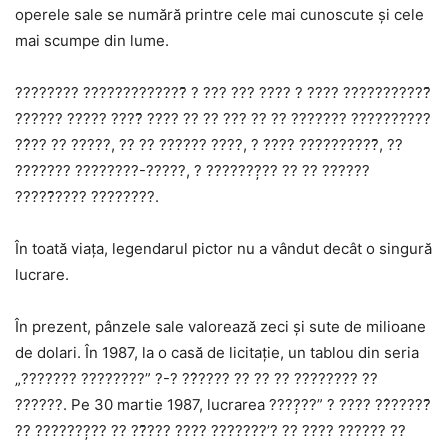
operele sale se numără printre cele mai cunoscute și cele
mai scumpe din lume.
???????? ?????????????̆ ? ??? ??? ???? ? ???? ???????????̆
?????? ????? ????̆ ???? ?? ?? ??? ?? ?? ??????? ??????????
??̂?? ?? ?????, ?? ?? ?????? ????, ? ???? ??????????̆, ??
??????? ????????-?????, ? ???????̦?? ?? ?? ??????
?????̆???? ????????.
În toată viața, legendarul pictor nu a vândut decât o singură
lucrare.
În prezent, pânzele sale valorează zeci și sute de milioane
de dolari. În 1987, la o casă de licitație, un tablou din seria
„??????? ????????” ?-? ??̂???? ?? ?? ?? ???????? ??
??????. Pe 30 martie 1987, lucrarea ????̦??” ? ???? ??̂?????̆
?? ???????̦?? ?? ??̆??? ???? ???????’? ?? ???? ?????? ??