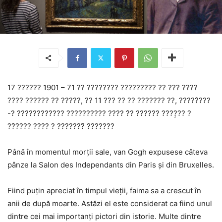
17 ?????? 1901 – 71 ?? ???????? ????????? ?? ??? ????
???? ?????? ?? ?????, ?? 11 ??? ?? ?? ??????? ??, ?????̂???
-? ???????????? ?????????? ???? ?̂? ?????? ????̦?? ?
??̂???? ???? ? ???????̆ ???????
Până în momentul morții
sale, van Gogh expusese câteva
pânze la Salon des Independants din Paris și din Bruxelles.
Fiind puțin apreciat în timpul vieții, faima sa a crescut în
anii de după moarte. Astăzi el este considerat ca fiind unul
dintre cei mai importanți pictori din istorie. Multe dintre