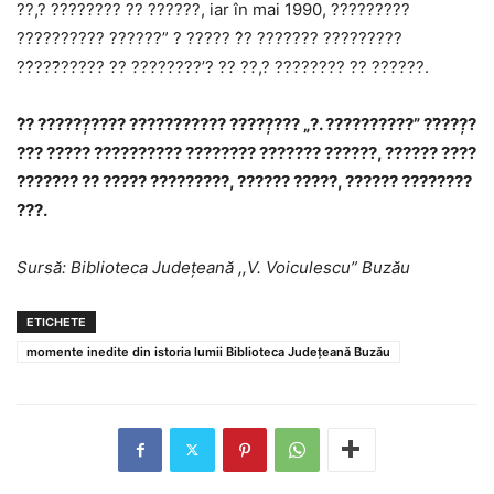
??,? ???????? ?? ??????, iar în mai 1990, ?????????
?????????? ??????” ? ????? ?̂? ??????? ?????????
??̂???̆????? ?? ????????’? ?? ??,? ???????? ?? ??????.
?̂? ??????̦???? ??????????? ?????̦??? „?. ??????????” ??̆???̦?
??? ????? ?????????? ???????? ??????? ??????, ?????? ????
??????? ?? ????? ?????????, ?????? ?????, ?????? ????????
???.
Sursă: Biblioteca Județeană ,,V. Voiculescu” Buzău
ETICHETE
momente inedite din istoria lumii Biblioteca Județeană Buzău