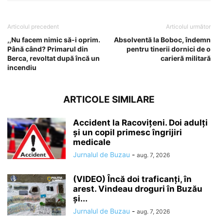
Articolul precedent
Articolul următor
,,Nu facem nimic să-i oprim.
Absolventă la Boboc, îndemn
Până când? Primarul din
pentru tinerii dornici de o
Berca, revoltat după încă un
carieră militară
incendiu
ARTICOLE SIMILARE
Accident la Racovițeni. Doi adulți
și un copil primesc îngrijiri
medicale
Jurnalul de Buzau
-
aug. 7, 2026
(VIDEO) Încă doi traficanți, în
arest. Vindeau droguri în Buzău
și...
Jurnalul de Buzau
-
aug. 7, 2026