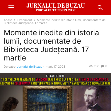
Acasă
Eveniment
Momente inedite din istoria lumii, documentate de
Biblioteca Județeană. 17 martie
Momente inedite din istoria
lumii, documentate de
Biblioteca Județeană. 17
martie
112
0
De catre
Jurnalul de Buzau
-
mart. 17, 2023