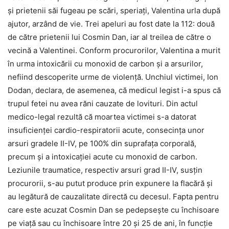
şi prietenii săi fugeau pe scări, speriaţi, Valentina urla după
ajutor, arzând de vie. Trei apeluri au fost date la 112: două
de către prietenii lui Cosmin Dan, iar al treilea de către o
vecină a Valentinei. Conform procurorilor, Valentina a murit
în urma intoxicării cu monoxid de carbon şi a arsurilor,
nefiind descoperite urme de violenţă. Unchiul victimei, Ion
Dodan, declara, de asemenea, că medicul legist i-a spus că
trupul fetei nu avea răni cauzate de lovituri. Din actul
medico-legal rezultă că moartea victimei s-a datorat
insuficienţei cardio-respiratorii acute, consecinţa unor
arsuri gradele II-IV, pe 100% din suprafaţa corporală,
precum şi a intoxicaţiei acute cu monoxid de carbon.
Leziunile traumatice, respectiv arsuri grad II-IV, susţin
procurorii, s-au putut produce prin expunere la flacără şi
au legătură de cauzalitate directă cu decesul. Fapta pentru
care este acuzat Cosmin Dan se pedepseşte cu închisoare
pe viaţă sau cu închisoare între 20 şi 25 de ani, în funcţie