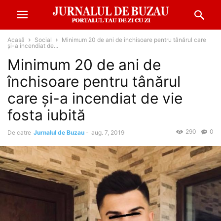
Acasă
Social
Minimum 20 de ani de închisoare pentru tânărul care
şi-a incendiat de...
Minimum 20 de ani de
închisoare pentru tânărul
care şi-a incendiat de vie
fosta iubită
290
0
De catre
Jurnalul de Buzau
-
aug. 7, 2019