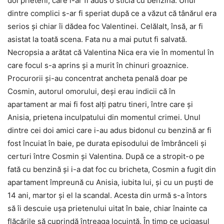
doi prieteni, care i-ar fi adus o sticlă cu benzină. Unul
dintre complici s-ar fi speriat după ce a văzut că tânărul era
serios şi chiar îi dădea foc Valentinei. Celălalt, însă, ar fi
asistat la toată scena. Fata nu a mai putut fi salvată.
Necropsia a arătat că Valentina Nica era vie în momentul în
care focul s-a aprins şi a murit în chinuri groaznice.
Procurorii şi-au concentrat ancheta penală doar pe
Cosmin, autorul omorului, deşi erau indicii că în
apartament ar mai fi fost alţi patru tineri, între care şi
Anisia, prietena inculpatului din momentul crimei. Unul
dintre cei doi amici care i-au adus bidonul cu benzină ar fi
fost încuiat în baie, pe durata episodului de îmbrânceli şi
certuri între Cosmin şi Valentina. După ce a stropit-o pe
fată cu benzină şi i-a dat foc cu bricheta, Cosmin a fugit din
apartament împreună cu Anisia, iubita lui, şi cu un puşti de
14 ani, martor şi el la scandal. Acesta din urmă s-a întors
să îi descuie uşa prietenului uitat în baie, chiar înainte ca
flăcările să cuprindă întreaga locuinţă. În timp ce ucigaşul