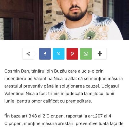
Cosmin Dan, tânărul din Buzău care a ucis-o prin
incendiere pe Valentina Nica, a aflat că se menține măsura
arestului preventiv până la soluţionarea cauzei. Ucigaşul
Valentinei Nica a fost trimis în judecată la mijlocul lunii
iunie, pentru omor calificat cu premeditare.
”În baza art.348 al.2 C.pr.pen. raportat la art.207 al.4
C.pr.pen, menţine măsura arestării preventive luată faţă de