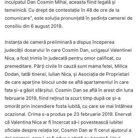
inculpatul Dan Cosmin Mihai, aceasta fiind legală şi
temeinică. Cu drept de contestaţie în 48 de ore de la
comunicare”, este soluţia pronunţată în şedinţa camerei de
consiliu din 6 august 2019.
Instanţa de cameră preliminară a dispus începerea
judecăţii dosarului în care Cosmin Dan, ucigaşul Valentinei
Nica, a fost trimis în judecată pentru omor calificat, cu
premeditare. Părţi civile în cauză sunt mama fetei, Milica
Dodan, tatăl tinerei, Iulian Nica, şi Asociaţia de Proprietari
de care aparţine blocul unde se află apartamentul în care
fata şi-a găsit sfârşitul. Cosmin Dan se află în arest din luna
februarie 2019, fiind reţinut la scurt timp după ce şi-a
omorât prin incendiere fosta iubită, cu care se mai întâlnea
ocazional. Crima s-a produs pe 23 februarie 2019. Enervat
că Valentina Nica ar fi încercat să-i povestească iubitei
oficiale despre relaţia lor, Cosmin Dan ar fi cerut ajutorul a