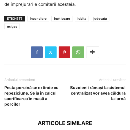
de împrejurările comiterii acesteia.
ETICHETE
incendiere
Inchisoare
iubita
judecata
ucigas
Articolul precedent
Articolul următor
Pesta porcină se extinde cu
Buzoienii rămaşi la sistemul
repeziciune. Se ia în calcul
centralizat vor avea căldură
sacrificarea în masă a
la iarnă
porcilor
ARTICOLE SIMILARE