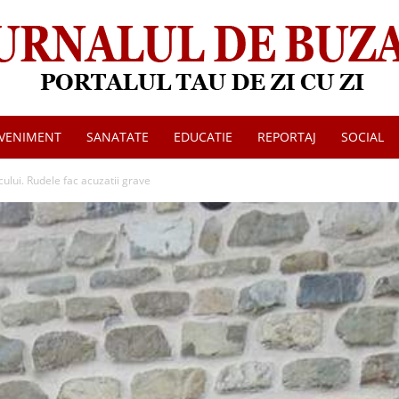
VENIMENT
SANATATE
EDUCATIE
REPORTAJ
SOCIAL
Jurnalul
cului. Rudele fac acuzatii grave
de
Buzau