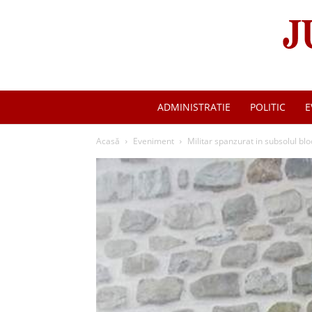
ADMINISTRATIE
POLITIC
E
Acasă
Eveniment
Militar spanzurat in subsolul blo