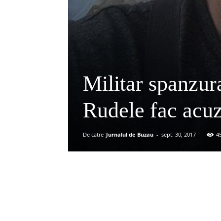
Militar spanzura
Rudele fac acuz
De catre
Jurnalul de Buzau
-
sept. 30, 2017
4
Acțiune