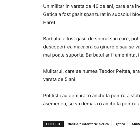
Un militar in varsta de 40 de ani, care era in
Getica a fost gasit spanzurat in subsolul blo
Haret.
Barbatul a fost gasit de socrul sau care, potri
descoperirea macabra ca ginerele sau se vait
mai poate suporta. Barbatul ar fi amenintat i
Mulitarul, care se numea Teodor Peltea, era 
varsta de 5 ani.
Politistii au demarat o ancheta pentru a stabi
asemenea, se va demara o ancheta pentru a s
ETICHETE
divizia 2 infanterie Getica
getica
Mili