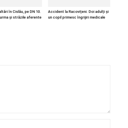
tări în Cislău, pe DN 10.
Accident la Racovițeni. Doi adulți și
urma și străzile aferente
un copil primesc îngrijiri medicale