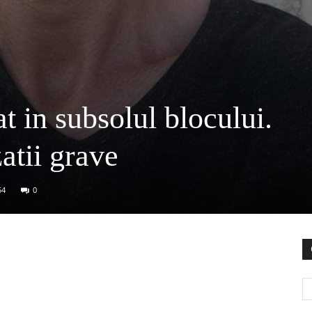
t in subsolul blocului.
atii grave
54
0