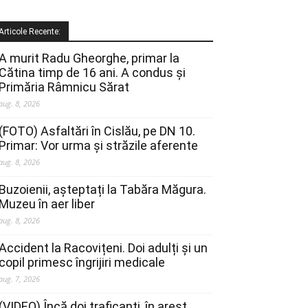
Articole Recente:
A murit Radu Gheorghe, primar la
Cătina timp de 16 ani. A condus și
Primăria Râmnicu Sărat
aug. 8, 2026
(FOTO) Asfaltări în Cislău, pe DN 10.
Primar: Vor urma și străzile aferente
aug. 8, 2026
Buzoienii, așteptați la Tabăra Măgura.
Muzeu în aer liber
aug. 8, 2026
Accident la Racovițeni. Doi adulți și un
copil primesc îngrijiri medicale
aug. 7, 2026
(VIDEO) Încă doi traficanți, în arest.