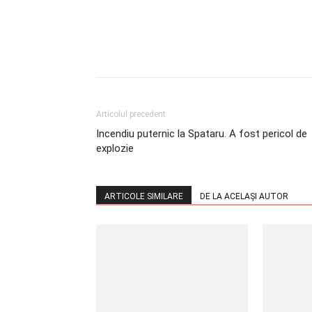
Articolul precedent
Incendiu puternic la Spataru. A fost pericol de
explozie
ARTICOLE SIMILARE
DE LA ACELAȘI AUTOR