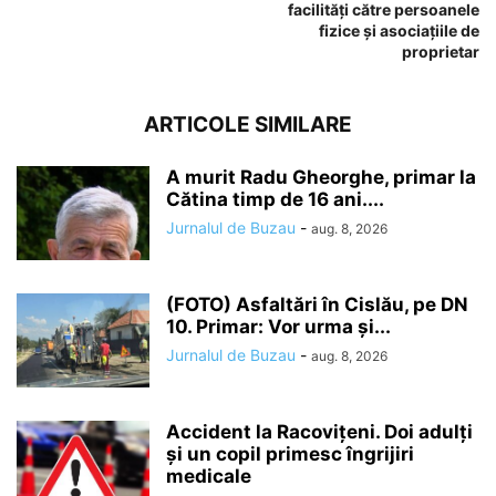
facilități către persoanele
fizice și asociațiile de
proprietar
ARTICOLE SIMILARE
A murit Radu Gheorghe, primar la
Cătina timp de 16 ani....
Jurnalul de Buzau
-
aug. 8, 2026
(FOTO) Asfaltări în Cislău, pe DN
10. Primar: Vor urma și...
Jurnalul de Buzau
-
aug. 8, 2026
Accident la Racovițeni. Doi adulți
și un copil primesc îngrijiri
medicale