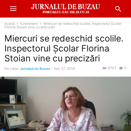
Acasă
Eveniment
Miercuri se redeschid scolile. Inspectorul Şcolar
Florina Stoian vine cu precizări
Miercuri se redeschid scolile.
Inspectorul Şcolar Florina
Stoian vine cu precizări
8707
0
De catre
Jurnalul de Buzau
-
feb. 27, 2018