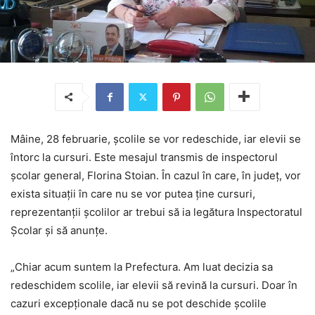
Mâine, 28 februarie, şcolile se vor redeschide, iar elevii se
întorc la cursuri. Este mesajul transmis de inspectorul
şcolar general, Florina Stoian. În cazul în care, în judeţ, vor
exista situaţii în care nu se vor putea ţine cursuri,
reprezentanţii şcolilor ar trebui să ia legătura Inspectoratul
Şcolar şi să anunţe.
„Chiar acum suntem la Prefectura. Am luat decizia sa
redeschidem scolile, iar elevii să revină la cursuri. Doar în
cazuri excepţionale dacă nu se pot deschide şcolile