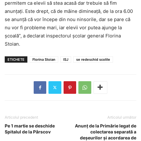
permitem ca elevii să stea acasă dar trebuie să fim
anunţaţi. Este drept, că de mâine dimineaţă, de la ora 6.00
se anunţă că vor începe din nou ninsorile, dar se pare că
nu vor fi probleme mari, iar elevii vor putea ajunge la
şcoală”, a declarat inspectorul şcolar general Florina
Stoian.
ETICHETE
Florina Stoian
ISJ
se redeschid scolile
Articolul precedent
Articolul următor
Pe 1 martie se deschide
Anunț de la Primărie legat de
Spitalul de la Pârscov
colectarea separată a
deșeurilor și acordarea de