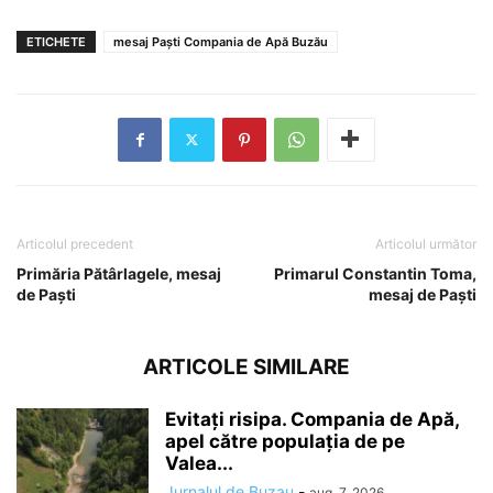
ETICHETE
mesaj Paști Compania de Apă Buzău
Articolul precedent
Articolul următor
Primăria Pătârlagele, mesaj
Primarul Constantin Toma,
de Paști
mesaj de Paști
ARTICOLE SIMILARE
Evitați risipa. Compania de Apă,
apel către populația de pe
Valea...
Jurnalul de Buzau
-
aug. 7, 2026