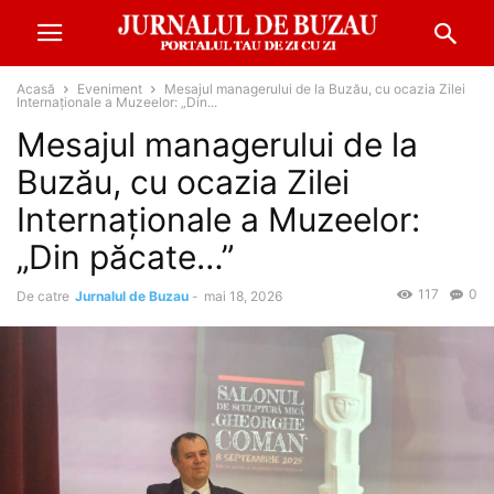
Acasă
Eveniment
Mesajul managerului de la Buzău, cu ocazia Zilei
Internaționale a Muzeelor: „Din...
Mesajul managerului de la
Buzău, cu ocazia Zilei
Internaționale a Muzeelor:
„Din păcate…”
117
0
De catre
Jurnalul de Buzau
-
mai 18, 2026