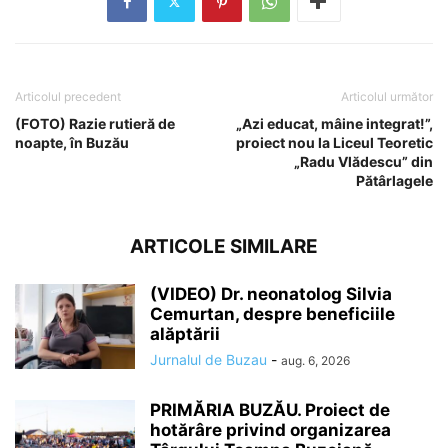
Articolul precedent
Articolul următor
(FOTO) Razie rutieră de
„Azi educat, mâine integrat!”,
noapte, în Buzău
proiect nou la Liceul Teoretic
„Radu Vlădescu” din
Pătârlagele
ARTICOLE SIMILARE
(VIDEO) Dr. neonatolog Silvia
Cemurtan, despre beneficiile
alăptării
Jurnalul de Buzau
-
aug. 6, 2026
PRIMĂRIA BUZĂU. Proiect de
hotărâre privind organizarea