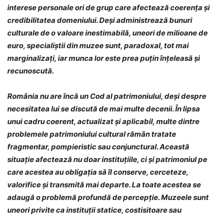
interese personale ori de grup care afectează coerența și
credibilitatea domeniului. Deși administrează bunuri
culturale de o valoare inestimabilă, uneori de milioane de
euro, specialiștii din muzee sunt, paradoxal, tot mai
marginalizați, iar munca lor este prea puțin înțeleasă și
recunoscută.
România nu are încă un Cod al patrimoniului, deși despre
necesitatea lui se discută de mai multe decenii. În lipsa
unui cadru coerent, actualizat și aplicabil, multe dintre
problemele patrimoniului cultural rămân tratate
fragmentar, pompieristic sau conjunctural. Această
situație afectează nu doar instituțiile, ci și patrimoniul pe
care acestea au obligația să îl conserve, cerceteze,
valorifice și transmită mai departe. La toate acestea se
adaugă o problemă profundă de percepție. Muzeele sunt
uneori privite ca instituții statice, costisitoare sau