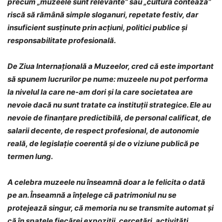
precum „muzeele sunt relevante” sau „cultura contează”
riscă să rămână simple sloganuri, repetate festiv, dar
insuficient susținute prin acțiuni, politici publice și
responsabilitate profesională.
De Ziua Internațională a Muzeelor, cred că este important
să spunem lucrurilor pe nume: muzeele nu pot performa
la nivelul la care ne-am dori și la care societatea are
nevoie dacă nu sunt tratate ca instituții strategice. Ele au
nevoie de finanțare predictibilă, de personal calificat, de
salarii decente, de respect profesional, de autonomie
reală, de legislație coerentă și de o viziune publică pe
termen lung.
A celebra muzeele nu înseamnă doar a le felicita o dată
pe an. Înseamnă a înțelege că patrimoniul nu se
protejează singur, că memoria nu se transmite automat și
că în spatele fiecărei expoziții, cercetări, activități