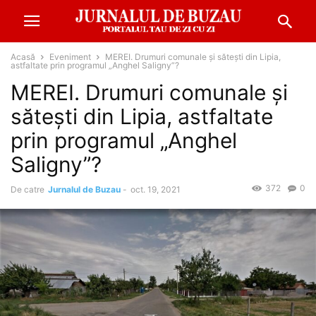
Acasă
Eveniment
MEREI. Drumuri comunale și sătești din Lipia,
astfaltate prin programul „Anghel Saligny”?
MEREI. Drumuri comunale și
sătești din Lipia, astfaltate
prin programul „Anghel
Saligny”?
372
0
De catre
Jurnalul de Buzau
-
oct. 19, 2021