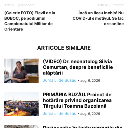
Articolul precedent
Articolul următor
(Galerie FOTO) Elevii de la
Încă un liceu închis! Nu
BOBOC, pe podiumul
COVID-ul e motivul. Se fac
Campionatului Militar de
ore online
Orientare
ARTICOLE SIMILARE
(VIDEO) Dr. neonatolog Silvia
Cemurtan, despre beneficiile
alăptării
Jurnalul de Buzau
-
aug. 6, 2026
PRIMĂRIA BUZĂU. Proiect de
hotărâre privind organizarea
Târgului Toamna Buzoiană
Jurnalul de Buzau
-
aug. 6, 2026
Dezinsecție în toate parcurile din