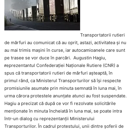
Transportatorii rutieri
de mărfuri au comunicat că au oprit, astazi, activitatea şi nu
au mai trimis maşini în curse, iar autocamioanele care sunt
pe trasee se vor duce în parcări. Augustin Hagiu,
r
eprezentantul Confederaţiei Naţionale Rutiere (CNR) a
spus că transportatorii rutieri de mărfuri aşteaptă, în
primul rând, ca Ministerul Transporturilor să îşi respecte
promisiunile asumate prin minuta semnată în luna mai, în
urma cărora protestele anunţate atunci au fost suspendate.
Hagiu a precizat că după ce vor fi rezolvate solicitările
menţionate în minuta încheiată în luna mai, se poate intra
într-un dialog cu reprezentanţii Ministerului
Transporturilor. În cadrul protestului, unii dintre şoferii de