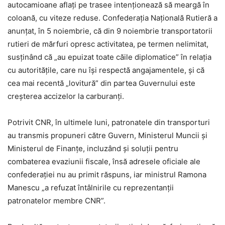
autocamioane aflaţi pe trasee intenţionează să meargă în
coloană, cu viteze reduse. Confederaţia Naţională Rutieră a
anunţat, în 5 noiembrie, că din 9 noiembrie transportatorii
rutieri de mărfuri opresc activitatea, pe termen nelimitat,
susţinând că „au epuizat toate căile diplomatice” în relaţia
cu autorităţile, care nu îşi respectă angajamentele, şi că
cea mai recentă „lovitură” din partea Guvernului este
creşterea accizelor la carburanţi.
Potrivit CNR, în ultimele luni, patronatele din transporturi
au transmis propuneri către Guvern, Ministerul Muncii şi
Ministerul de Finanţe, incluzând şi soluţii pentru
combaterea evaziunii fiscale, însă adresele oficiale ale
confederaţiei nu au primit răspuns, iar ministrul Ramona
Manescu „a refuzat întâlnirile cu reprezentanţii
patronatelor membre CNR”.