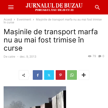
Acasă
Eveniment
Maşinile de transport marfa nu au mai fost trimise
în curse
Maşinile de transport marfa
nu au mai fost trimise în
curse
79
0
De catre
-
dec. 9, 2013