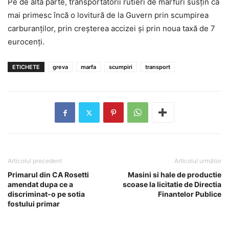
Pe de altă parte, transportatorii rutieri de mărfuri susţin că
mai primesc încă o lovitură de la Guvern prin scumpirea
carburanţilor, prin creşterea accizei şi prin noua taxă de 7
eurocenţi.
ETICHETE
greva
marfa
scumpiri
transport
Articolul precedent
Articolul următor
Primarul din CA Rosetti
Masini si hale de productie
amendat dupa ce a
scoase la licitatie de Directia
discriminat-o pe sotia
Finantelor Publice
fostului primar