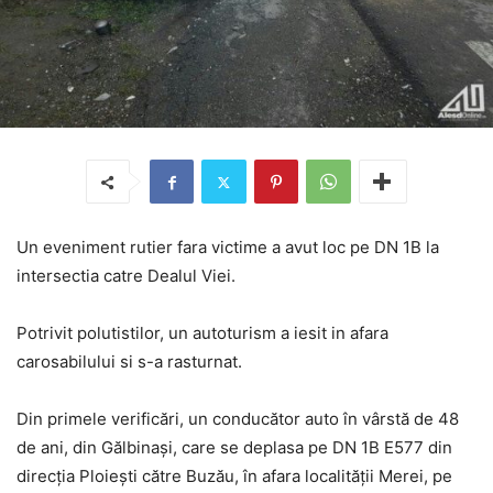
Un eveniment rutier fara victime a avut loc pe DN 1B la
intersectia catre Dealul Viei.
Potrivit polutistilor, un autoturism a iesit in afara
carosabilului si s-a rasturnat.
Din primele verificări, un conducător auto în vârstă de 48
de ani, din Gălbinaşi, care se deplasa pe DN 1B E577 din
direcţia Ploieşti către Buzău, în afara localităţii Merei, pe