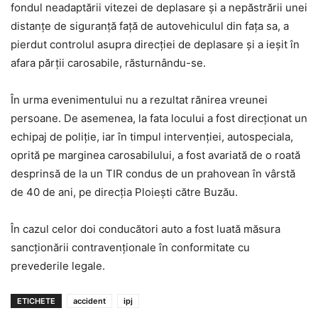
fondul neadaptării vitezei de deplasare şi a nepăstrării unei
distanţe de siguranţă faţă de autovehiculul din faţa sa, a
pierdut controlul asupra direcţiei de deplasare şi a ieşit în
afara părţii carosabile, răsturnându-se.
În urma evenimentului nu a rezultat rănirea vreunei
persoane. De asemenea, la fata locului a fost direcţionat un
echipaj de poliţie, iar în timpul intervenţiei, autospeciala,
oprită pe marginea carosabilului, a fost avariată de o roată
desprinsă de la un TIR condus de un prahovean în vârstă
de 40 de ani, pe direcţia Ploieşti către Buzău.
În cazul celor doi conducători auto a fost luată măsura
sancţionării contravenţionale în conformitate cu
prevederile legale.
ETICHETE
accident
ipj