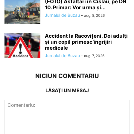
(FOTO) Asfaltări în Cislău, pe DN
10. Primar: Vor urma și...
Jurnalul de Buzau
-
aug. 8, 2026
Accident la Racovițeni. Doi adulți
și un copil primesc îngrijiri
medicale
Jurnalul de Buzau
-
aug. 7, 2026
NICIUN COMENTARIU
LĂSAȚI UN MESAJ