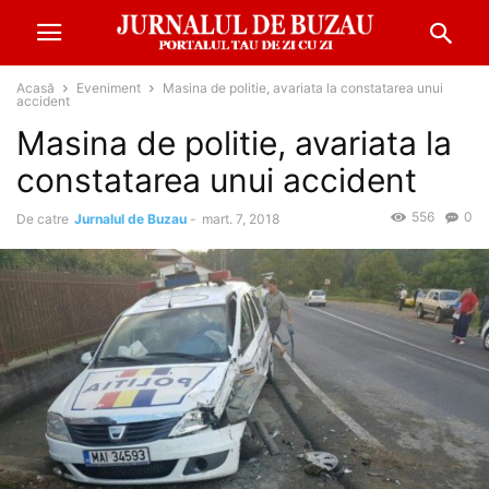
Acasă
Eveniment
Masina de politie, avariata la constatarea unui
accident
Masina de politie, avariata la
constatarea unui accident
556
0
De catre
Jurnalul de Buzau
-
mart. 7, 2018