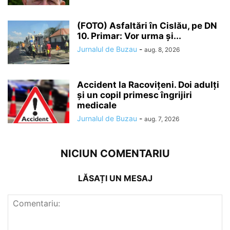
(FOTO) Asfaltări în Cislău, pe DN
10. Primar: Vor urma și...
Jurnalul de Buzau
-
aug. 8, 2026
Accident la Racovițeni. Doi adulți
și un copil primesc îngrijiri
medicale
Jurnalul de Buzau
-
aug. 7, 2026
NICIUN COMENTARIU
LĂSAȚI UN MESAJ