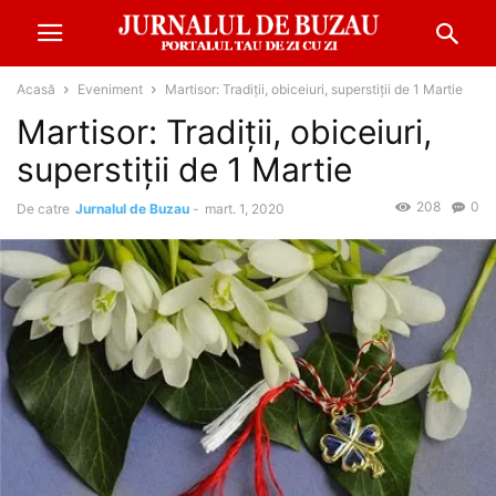
Acasă
Eveniment
Martisor: Tradiţii, obiceiuri, superstiţii de 1 Martie
Martisor: Tradiţii, obiceiuri,
superstiţii de 1 Martie
208
0
De catre
Jurnalul de Buzau
-
mart. 1, 2020