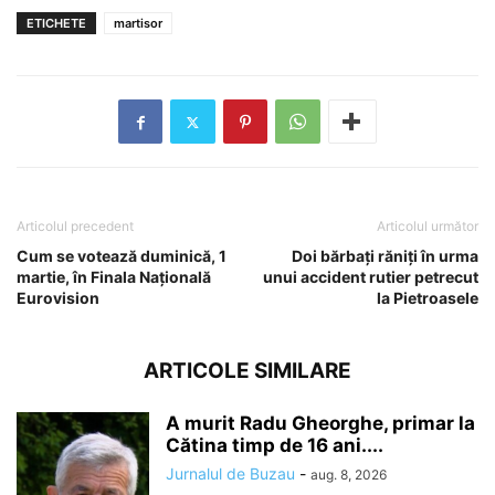
ETICHETE
martisor
Articolul precedent
Articolul următor
Cum se votează duminică, 1
Doi bărbați răniți în urma
martie, în Finala Naţională
unui accident rutier petrecut
Eurovision
la Pietroasele
ARTICOLE SIMILARE
A murit Radu Gheorghe, primar la
Cătina timp de 16 ani....
Jurnalul de Buzau
-
aug. 8, 2026