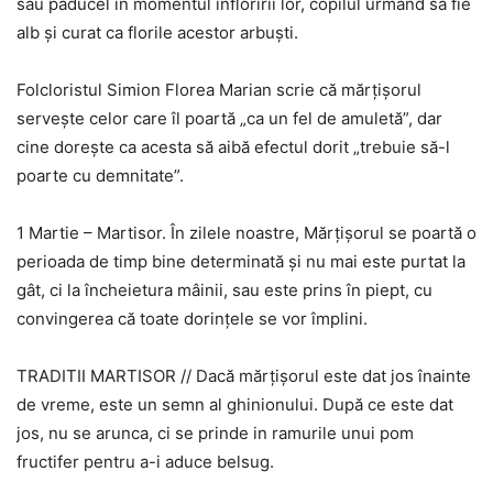
sau păducel în momentul înfloririi lor, copilul urmând să fie
alb şi curat ca florile acestor arbuşti.
Folcloristul Simion Florea Marian scrie că mărţişorul
serveşte celor care îl poartă „ca un fel de amuletă”, dar
cine doreşte ca acesta să aibă efectul dorit „trebuie să-l
poarte cu demnitate”.
1 Martie – Martisor. În zilele noastre, Mărţişorul se poartă o
perioada de timp bine determinată şi nu mai este purtat la
gât, ci la încheietura mâinii, sau este prins în piept, cu
convingerea că toate dorinţele se vor împlini.
TRADITII MARTISOR // Dacă mărțișorul este dat jos înainte
de vreme, este un semn al ghinionului. După ce este dat
jos, nu se arunca, ci se prinde in ramurile unui pom
fructifer pentru a-i aduce belsug.