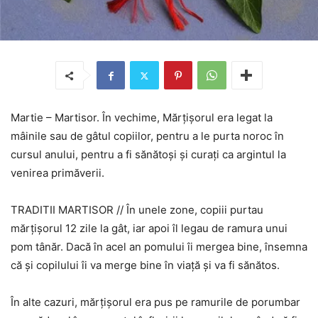
Martie – Martisor. În vechime, Mărţişorul era legat la
mâinile sau de gâtul copiilor, pentru a le purta noroc în
cursul anului, pentru a fi sănătoşi şi curaţi ca argintul la
venirea primăverii.
TRADITII MARTISOR // În unele zone, copiii purtau
mărţişorul 12 zile la gât, iar apoi îl legau de ramura unui
pom tânăr. Dacă în acel an pomului îi mergea bine, însemna
că şi copilului îi va merge bine în viaţă şi va fi sănătos.
În alte cazuri, mărţişorul era pus pe ramurile de porumbar