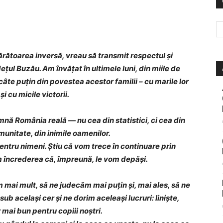
ărătoarea inversă, vreau să transmit respectul și
ețul Buzău. Am învățat în ultimele luni, din miile de
 câte puțin din povestea acestor familii – cu marile lor
 și cu micile victorii.
nă România reală — nu cea din statistici, ci cea din
munitate, din inimile oamenilor.
pentru nimeni. Știu că vom trece în continuare prin
încrederea că, împreună, le vom depăși.
m mai mult, să ne judecăm mai puțin și, mai ales, să ne
ub același cer și ne dorim aceleași lucruri: liniște,
r mai bun pentru copiii noștri.