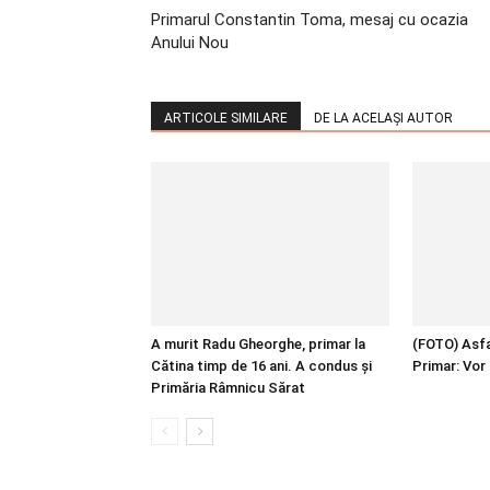
Primarul Constantin Toma, mesaj cu ocazia
Anului Nou
ARTICOLE SIMILARE
DE LA ACELAȘI AUTOR
A murit Radu Gheorghe, primar la
(FOTO) Asfal
Cătina timp de 16 ani. A condus și
Primar: Vor 
Primăria Râmnicu Sărat