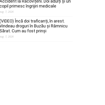
Accident la Racovițeni. Doi adulți și un
copil primesc îngrijiri medicale
aug. 7, 2026
(VIDEO) Încă doi traficanți, în arest.
Vindeau droguri în Buzău și Râmnicu
Sărat. Cum au fost prinși
aug. 7, 2026