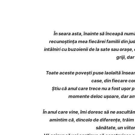
Acțiune
În seara asta, înainte să înceapă num
recunoștința mea fiecărei familii din jud
intâlniri cu buzoienii de la sate sau orașe,
griji, dar
Toate aceste povești puse laolaltă înseam
case, din fiecare co
Știu că anul care trece nu a fost ușor 
momente deloc ușoare, dar am 
În anul care vine, îmi doresc să ne ascultă
amintim că, dincolo de diferențe, trăim s
sănătate, un viito