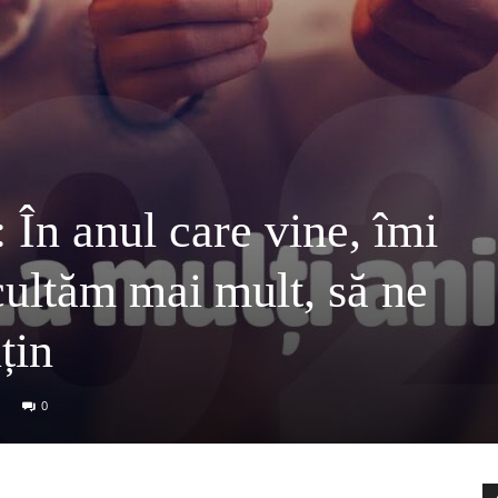
 În anul care vine, îmi
cultăm mai mult, să ne
țin
0