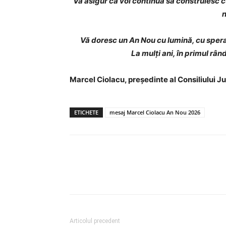
Vă asigur că voi continua să construiesc c
n
Vă doresc un An Nou cu lumină, cu spera
La mulți ani, în primul rân
Marcel Ciolacu, președinte al Consiliului 
ETICHETE
mesaj Marcel Ciolacu An Nou 2026
Articolul precedent