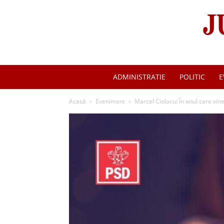
ADMINISTRATIE
POLITIC
E
Acasă
Eveniment
Marcel Ciolacu: În anul care vin