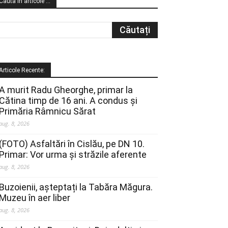
Cauta in articole …
Articole Recente:
A murit Radu Gheorghe, primar la
Cătina timp de 16 ani. A condus și
Primăria Râmnicu Sărat
aug. 8, 2026
(FOTO) Asfaltări în Cislău, pe DN 10.
Primar: Vor urma și străzile aferente
aug. 8, 2026
Buzoienii, așteptați la Tabăra Măgura.
Muzeu în aer liber
aug. 8, 2026