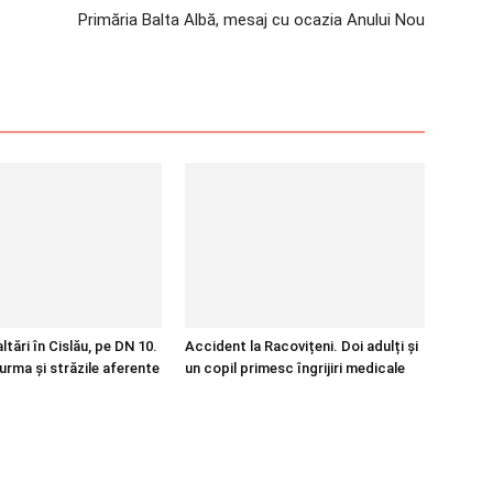
Primăria Balta Albă, mesaj cu ocazia Anului Nou
tări în Cislău, pe DN 10.
Accident la Racovițeni. Doi adulți și
urma și străzile aferente
un copil primesc îngrijiri medicale