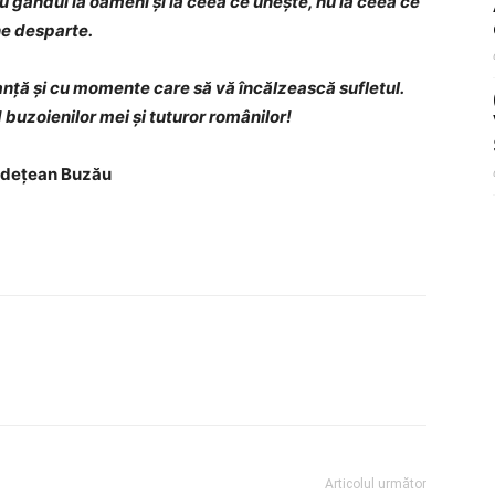
u gândul la oameni și la ceea ce unește, nu la ceea ce
e desparte.
nță și cu momente care să vă încălzească sufletul.
d buzoienilor mei și tuturor românilor!
Județean Buzău
Articolul următor