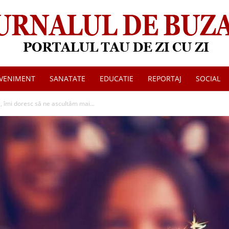
VENIMENT
SANATATE
EDUCATIE
REPORTAJ
SOCIAL
Jurnalul
e, îmi doresc să ne ascultăm mai...
de
Buzau