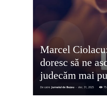
Marcel Ciolacu:
doresc să ne as
judecăm mai pu
De catre
Jurnalul de Buzau
-
dec. 31, 2025
75