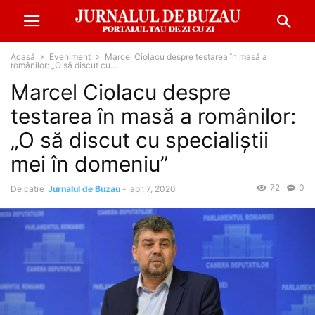
Acasă
Eveniment
Marcel Ciolacu despre testarea în masă a
românilor: „O să discut cu...
Marcel Ciolacu despre
testarea în masă a românilor:
„O să discut cu specialiştii
mei în domeniu”
72
0
De catre
Jurnalul de Buzau
-
apr. 7, 2020