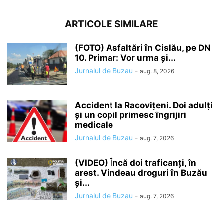
ARTICOLE SIMILARE
(FOTO) Asfaltări în Cislău, pe DN
10. Primar: Vor urma și...
Jurnalul de Buzau
-
aug. 8, 2026
Accident la Racovițeni. Doi adulți
și un copil primesc îngrijiri
medicale
Jurnalul de Buzau
-
aug. 7, 2026
(VIDEO) Încă doi traficanți, în
arest. Vindeau droguri în Buzău
și...
Jurnalul de Buzau
-
aug. 7, 2026