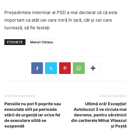
Preşedintele interimar al PSD a mai declarat că că este
important ca atât cei care intră în ţară, cât şi cei care
lucrează, să fie testaţi.
ETICHETE
Marcel CIolacu
Articolul precedent
Articolul următor
Pensiile nu pot fi poprite sau
Ultimă oră! Excepție!
executate silit pe perioada
Autobuzul 3 va circula mai
stării de urgenţă iar orice fel
devreme, pentru vârstnicii
de executare silită se
din cartierele Mihai Viteazul
suspendă
și Poștă