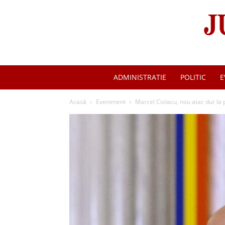
ADMINISTRATIE
POLITIC
E
Acasă
Eveniment
Marcel Ciolacu, nou atac dur la pr