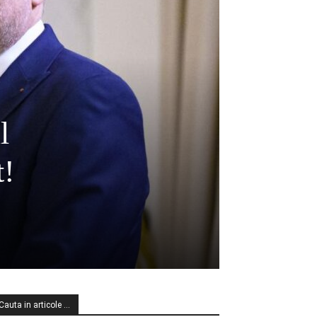
l
t!
Cauta in articole …