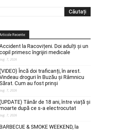
Articole Recente:
Accident la Racovițeni. Doi adulți și un
copil primesc îngrijiri medicale
aug. 7, 2026
(VIDEO) Încă doi traficanți, în arest.
Vindeau droguri în Buzău și Râmnicu
Sărat. Cum au fost prinși
aug. 7, 2026
(UPDATE) Tânăr de 18 ani, între viață și
moarte după ce s-a electrocutat
aug. 7, 2026
BARBECUE & SMOKE WEEKEND, la