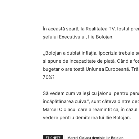
Acțiune
În această seară, la Realitatea TV, fostul pre
șefului Executivului, Ilie Bolojan.
,,Bolojan a dublat inflația. Ipocrizia trebuie 
și spune de incapacitate de plată. Când a fo
bugetar o are toată Uniunea Europeană. Tră
70%?
Să vedem cum va ieși cu jalonul pentru pens
încăpățânarea cuiva.”, sunt câteva dintre dec
Marcel Ciolacu, care a reamintit că, în cazul
vedere pentru demiterea lui Ilie Bolojan.
ETICHETE
Marcel Ciolacu demisie Ilie Bolojan