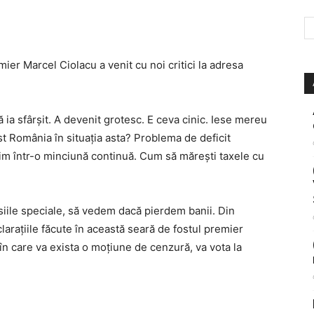
mier Marcel Ciolacu a venit cu noi critici la adresa
să ia sfârșit. A devenit grotesc. E ceva cinic. Iese mereu
st România în situația asta? Problema de deficit
im într-o minciună continuă. Cum să mărești taxele cu
iile speciale, să vedem dacă pierdem banii. Din
larațiile făcute în această seară de fostul premier
 în care va exista o moțiune de cenzură, va vota la