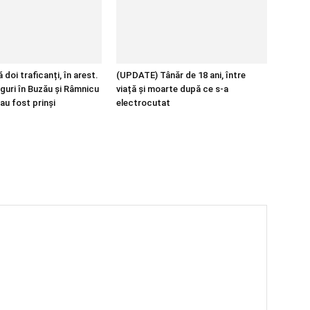
 doi traficanți, în arest.
(UPDATE) Tânăr de 18 ani, între
guri în Buzău și Râmnicu
viață și moarte după ce s-a
au fost prinși
electrocutat