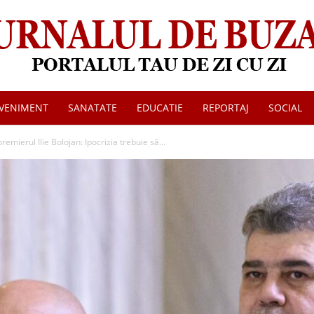
VENIMENT
SANATATE
EDUCATIE
REPORTAJ
SOCIAL
Jurnalul
emierul Ilie Bolojan: Ipocrizia trebuie să...
de
Buzau