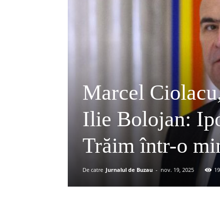
Marcel Ciolacu,
Ilie Bolojan: Ipo
Trăim într-o mi
De catre
Jurnalul de Buzau
-
nov. 19, 2025
19