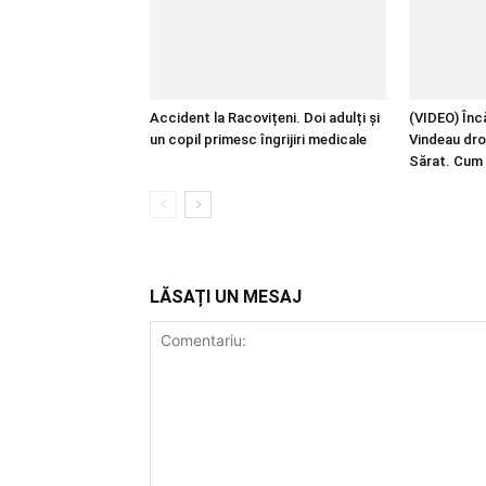
Accident la Racovițeni. Doi adulți și
(VIDEO) Încă
un copil primesc îngrijiri medicale
Vindeau dro
Sărat. Cum 
LĂSAȚI UN MESAJ