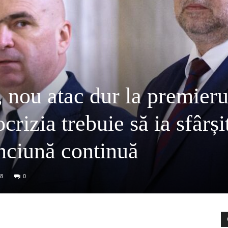
 nou atac dur la premieru
crizia trebuie să ia sfârși
nciună continuă
8
0