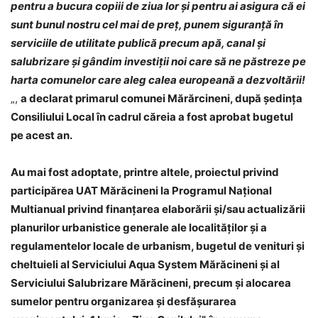
pentru a bucura copiii de ziua lor și pentru ai asigura că ei
sunt bunul nostru cel mai de preț, punem siguranță în
serviciile de utilitate publică precum apă, canal și
salubrizare și gândim investiții noi care să ne păstreze pe
harta comunelor care aleg calea europeană a dezvoltării!
„,
a declarat primarul comunei Mărărcineni, după ședința
Consiliului Local în cadrul căreia a fost aprobat bugetul
pe acest an.
Au mai fost adoptate, printre altele, proiectul privind
participărea UAT Mărăcineni la Programul Național
Multianual privind finanțarea elaborării și/sau actualizării
planurilor urbanistice generale ale localităților și a
regulamentelor locale de urbanism, bugetul de venituri și
cheltuieli al Serviciului Aqua System Mărăcineni și al
Serviciului Salubrizare Mărăcineni, precum și alocarea
sumelor pentru organizarea și desfășurarea