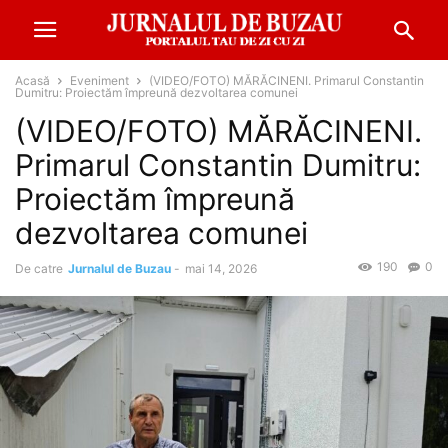
Acasă
Eveniment
(VIDEO/FOTO) MĂRĂCINENI. Primarul Constantin
Dumitru: Proiectăm împreună dezvoltarea comunei
(VIDEO/FOTO) MĂRĂCINENI.
Primarul Constantin Dumitru:
Proiectăm împreună
dezvoltarea comunei
190
0
De catre
Jurnalul de Buzau
-
mai 14, 2026