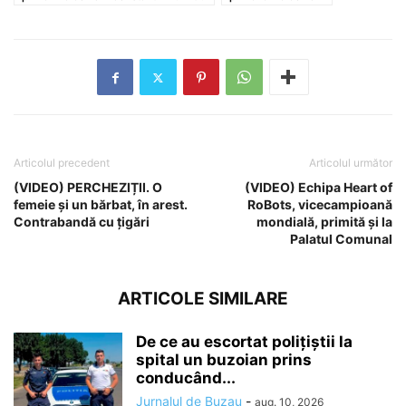
Articolul precedent
Articolul următor
(VIDEO) PERCHEZIȚII. O
(VIDEO) Echipa Heart of
femeie și un bărbat, în arest.
RoBots, vicecampioană
Contrabandă cu țigări
mondială, primită și la
Palatul Comunal
ARTICOLE SIMILARE
De ce au escortat polițiștii la
spital un buzoian prins
conducând...
Jurnalul de Buzau
-
aug. 10, 2026