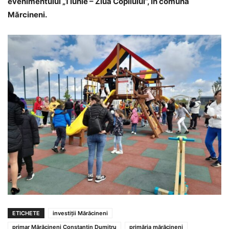
evenimentului „1 Iunie – Ziua Copilului”, în comuna
Mărcineni.
ETICHETE
investiții Mărăcineni
primar Mărăcineni Constantin Dumitru
primăria mărăcineni